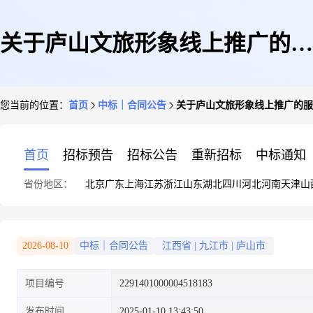
关于庐山文旅形象线上推广的服
您当前的位置：
首页
中标｜合同公告
关于庐山文旅形象线上推广的服
务工程合同公告
首页
招标预告
招标公告
重新招标
中标通知
省份地区：
北京
广东
上海
江苏
浙江
山东
湖北
四川
河北
河南
天津
山
2026-08-10
中标｜合同公告
江西省
|
九江市
|
庐山市
项目编号
2291401000004518183
发布时间
2025-01-10 13:43:50