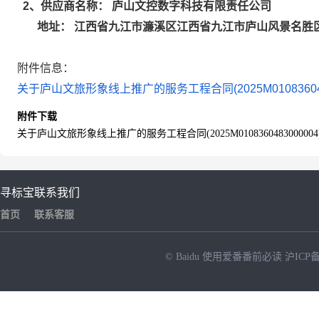
庐山文控数字科技有限责任公司
2
、供应商名称：
江西省九江市濂溪区江西省九江市庐山风景名胜区
地址：
附件信息：
关于庐山文旅形象线上推广的服务工程合同(2025M01083604830
附件下载
关于庐山文旅形象线上推广的服务工程合同(2025M0108360483000004).
寻标宝
联系我们
首页
联系客服
© Baidu
使用爱番番前必读
沪ICP备
NEW
HOT