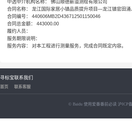
中选中介机构名称： 佛山顺德薪溢测绘有限公司
合同名称： 龙江国际家居小镇品质提升项目—龙江镇官田
合同编号： 440606MB2D436712501150046
合同总金额： 443000.00
履约人员：
服务期限说明：
服务内容： 对本工程进行测量服务，完成合同既定内容。
寻标宝
联系我们
首页
联系客服
© Baidu
使用爱番番前必读
沪ICP备
NEW
HOT