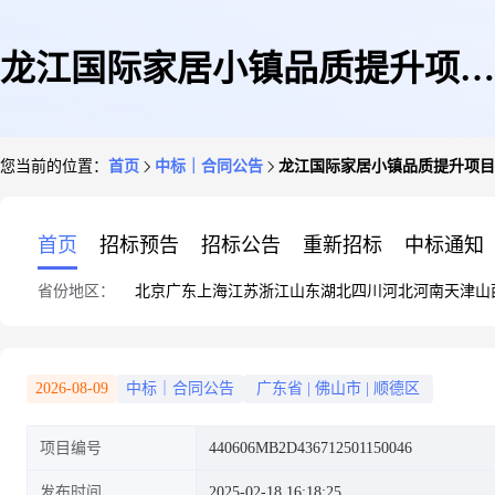
龙江国际家居小镇品质提升项目
您当前的位置：
首页
中标｜合同公告
龙江国际家居小镇品质提升项目
—龙江镇官田涌、良槎涌、大竹
首页
招标预告
招标公告
重新招标
中标通知
省份地区：
北京
广东
上海
江苏
浙江
山东
湖北
四川
河北
河南
天津
山
涌周边污水管网完善工程(测
2026-08-09
中标｜合同公告
广东省
|
佛山市
|
顺德区
项目编号
440606MB2D436712501150046
量、物探项目)合同公开
发布时间
2025-02-18 16:18:25