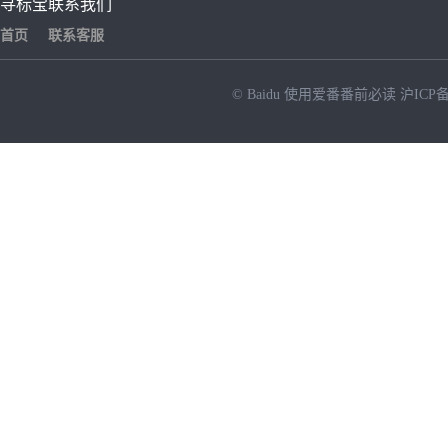
寻标宝
联系我们
首页
联系客服
© Baidu
使用爱番番前必读
沪ICP备
NEW
HOT
暂时没有搜索结果…