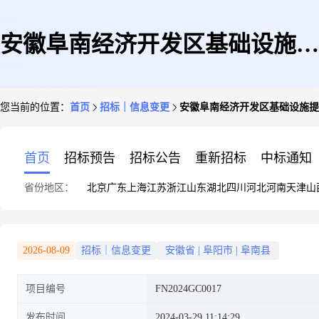
安徽阜南经济开发区基础设施提
您当前的位置：
首页
招标｜信息变更
安徽阜南经济开发区基础设施提升
升(经发广场)项目(一期)更正公
首页
招标预告
招标公告
重新招标
中标通知
省份地区：
北京
广东
上海
江苏
浙江
山东
湖北
四川
河北
河南
天津
山
告(2次)
2026-08-09
招标｜信息变更
安徽省
|
阜阳市
|
阜南县
项目编号
FN2024GC0017
发布时间
2024-03-29 11:14:29