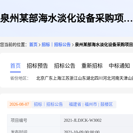
泉州某部海水淡化设备采购项目
您当前的位置：
首页
招标｜招标公告
泉州某部海水淡化设备采购项目
(第三次)竞争性谈判公告
首页
招标预告
招标公告
重新招标
中标通知
省份地区：
北京
广东
上海
江苏
浙江
山东
湖北
四川
河北
河南
天津
山
2026-08-07
招标｜招标公告
福建省
|
福州市
|
鼓楼区
项目编号
2021-JLDJCK-W3002
发布时间
2021-10-09 00:00:00