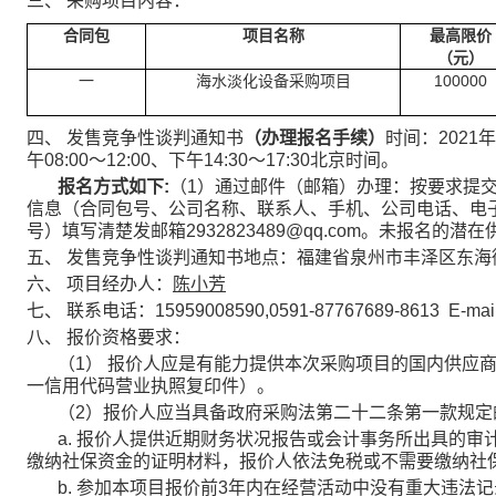
三、 采购项目内容：
合同包
项目名称
最高限价
（元）
一
海水淡化设备采购项目
100000
四、 发售竞争性谈判通知书
（办理报名手续）
时间：2021
午08:00～12:00、下午14:30～17:30北京时间。
报名方式如下:
（1）通过邮件（邮箱）办理：按要求提
信息（合同包号、公司名称、联系人、手机、公司电话、电
号）填写清楚发邮箱2932823489@qq.com。未报名的
五、 发售竞争性谈判通知书地点：福建省泉州市丰泽区东海街道
六、 项目经办人：
陈小芳
七、 联系电话：15959008590,0591-87767689-8613 E-mail
八、 报价资格要求：
（1） 报价人应是有能力提供本次采购项目的国内供应
一信用代码营业执照复印件）。
（2）报价人应当具备政府采购法第二十二条第一款规定
a. 报价人提供近期财务状况报告或会计事务所出具的
缴纳社保资金的证明材料，报价人依法免税或不需要缴纳社
b. 参加本项目报价前3年内在经营活动中没有重大违法