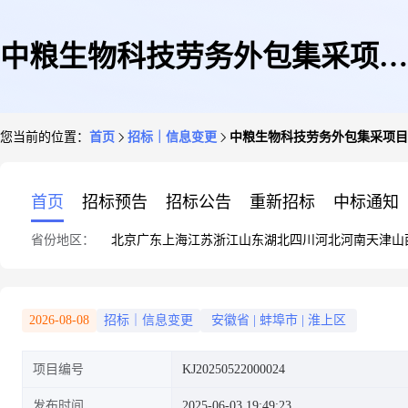
中粮生物科技劳务外包集采项目
您当前的位置：
首页
招标｜信息变更
中粮生物科技劳务外包集采项目变
变更公告第1次变更公告(0020标
首页
招标预告
招标公告
重新招标
中标通知
省份地区：
北京
广东
上海
江苏
浙江
山东
湖北
四川
河北
河南
天津
山
段:采购包20武汉公司装卸、投
2026-08-08
招标｜信息变更
安徽省
|
蚌埠市
|
淮上区
项目编号
KJ20250522000024
料、倒运、板框、其他等业务)
发布时间
2025-06-03 19:49:23