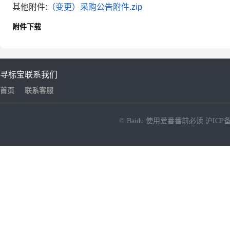
其他附件:
（变更）采购公告附件.zip
附件下载
寻标宝
联系我们
首页
联系客服
© Baidu
使用爱番番前必读
沪ICP备
NEW
HOT