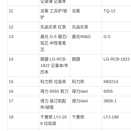
记录簿 记事本
11
访客 工兵铲/铁
访客
TQ-12
铲
12
乐品乐茶 红茶
乐品乐茶
13
晨光 G-5 替芯/
晨光/M&G
G-5
铅芯 中性笔笔
芯
14
朗捷 LG-RCB-
朗捷
LG-RCB-1822
1822 记事本/年
历本
15
科力邦 垃圾夹
科力邦
KB3214
16
得力 6055 剪刀
得力/deli
6055
17
得力 装订机配
得力/deli
3858-1
件/铆管
18
千惠侬 LYJ-18
千惠侬
LYJ-188
8 垃圾袋