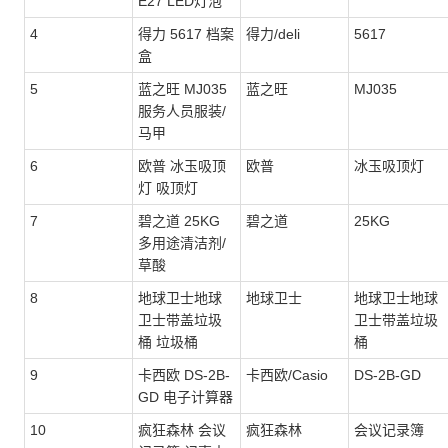
E27 LED灯泡
4
得力 5617 档案
得力/deli
5617
盒
5
蓝之旺 MJ035
蓝之旺
MJ035
服务人员服装/
马甲
6
欧普 冰玉吸顶
欧普
冰玉吸顶灯
灯 吸顶灯
7
碧之道 25KG
碧之道
25KG
多用途清洁剂/
草酸
8
地球卫士地球
地球卫士
地球卫士地球
卫士带盖垃圾
卫士带盖垃圾
桶 垃圾桶
桶
9
卡西欧 DS-2B-
卡西欧/Casio
DS-2B-GD
GD 电子计算器
10
疯狂森林 会议
疯狂森林
会议记录簿