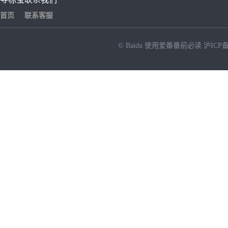
首页
联系客服
© Baidu
使用爱番番前必读
沪ICP备
NEW
HOT
暂时没有搜索结果…