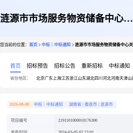
涟源市市场服务物资储备中心关
您当前的位置：
首页
中标｜中标通知
涟源市市场服务物资储备中心关
于文件栏的网上超市采购项目成
首页
招标预告
招标公告
重新招标
中标通知
省份地区：
北京
广东
上海
江苏
浙江
山东
湖北
四川
河北
河南
天津
山
交公告
2026-08-08
中标｜中标通知
湖南省
|
娄底市
|
涟源市
项目编号
2191101000010176300
发布时间
2024-03-05 02:23:01