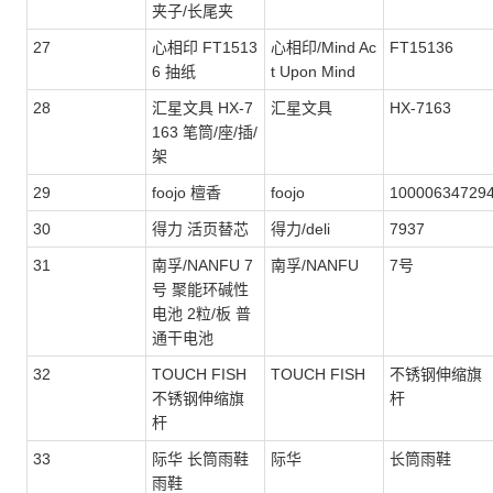
夹子/长尾夹
27
心相印 FT1513
心相印/Mind Ac
FT15136
6 抽纸
t Upon Mind
28
汇星文具 HX-7
汇星文具
HX-7163
163 笔筒/座/插/
架
29
foojo 檀香
foojo
10000634729
30
得力 活页替芯
得力/deli
7937
31
南孚/NANFU 7
南孚/NANFU
7号
号 聚能环碱性
电池 2粒/板 普
通干电池
32
TOUCH FISH
TOUCH FISH
不锈钢伸缩旗
不锈钢伸缩旗
杆
杆
33
际华 长筒雨鞋
际华
长筒雨鞋
雨鞋