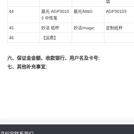
袋
44
晨光 AGP3010
晨光/M&G
AGP30103
3 中性笔
45
妙洁 纸杯
妙洁/magic
定制纸杯
46
【运费】
六、保证金金额、收款银行、用户名及卡号:
七、其他补充事宜:
寻标宝
联系我们