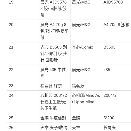
19
晨光 AJD9578
晨光/M&G
AJD95788
8 胶带/胶纸/胶
条
20
晨光 A4 70g 8
晨光/M&G
A4 70g 8包/箱
包/箱 打印/复印
纸
21
齐心 B3503 别
齐心/Comix
B3503
针/回形针/大头
针 回形针
22
晨光 k35 中性
晨光/M&G
k35
笔
23
福茗源 绿茶
福茗源
24
心相印 208*72
心相印/Mind Ac
208*72
长卷卫生纸/无
t Upon Mind
芯卫生纸
25
金蝶 牛皮信封
金蝶
5*200
26
天章 夹子/收纳
天章
长尾夹