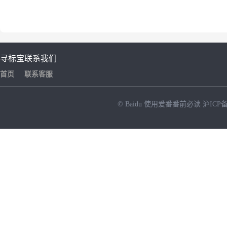
寻标宝
联系我们
首页
联系客服
© Baidu
使用爱番番前必读
沪ICP备
NEW
HOT