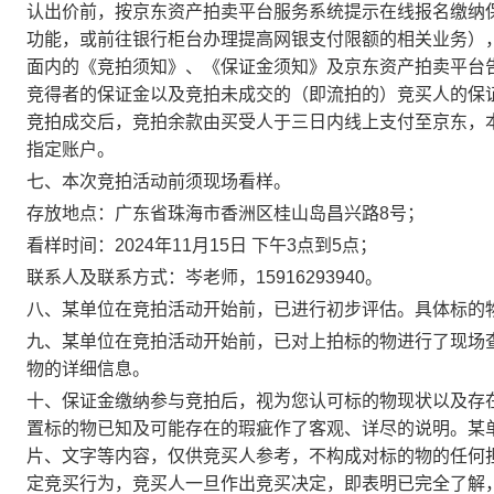
认出价前，按京东资产拍卖平台服务系统提示在线报名缴纳
功能，或前往银行柜台办理提高网银支付限额的相关业务）
面内的《竞拍须知》、《保证金须知》及京东资产拍卖平台
竞得者的保证金以及竞拍未成交的（即流拍的）竞买人的保
竞拍成交后，竞拍余款由买受人于三日内线上支付至京东，
指定账户
。
七、本次竞拍活动前
须现场看样
。
存放地点：广东省珠海市香洲区桂山岛昌兴路8号；
看样时间：
2024年11月15日 下午3点到5点；
联系人及联系方式：岑老师，15916293940。
八、某单位在竞拍活动开始前，已进行初步评估。具体标的
九、某单位在竞拍活动开始前，已对上拍标的物进行了现场
物的详细信息。
十、保证金缴纳参与竞拍后，视为您认可标的物现状以及存
置标的物已知及可能存在的瑕疵作了客观、详尽的说明。
某
片、文字等内容，仅供竞买人参考，不构成对标的物的任何
定竞买行为，竞买人一旦作出竞买决定，即表明已完全了解