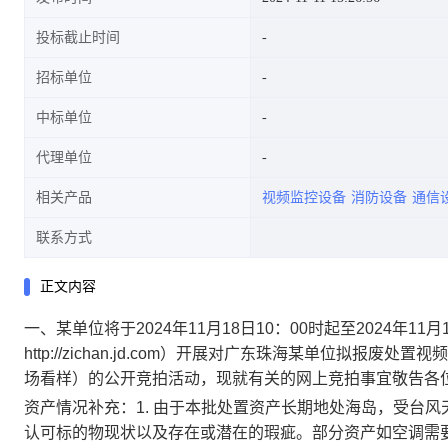
投标截止时间
招标单位
中标单位
代理单位
相关产品
视频监控设备
消防设备
通信
联系方式
正文内容
一、某单位将于
2024年11月18日10：00时起至2024年1
http://zichan.jd.com）开展
对
广东珠海某单位拟报废处置视频
场看样
）
的公开竞拍活动，现就有关的网上竞拍事宜敬告各
资产情况补充：1.
由于本批处置资产长期地处海岛，受台风
认可标的物现状以及存在或潜在的瑕疵。部分资产如空调需