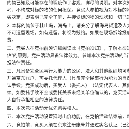
的物已知及可能存在的瑕疵作了客观、详尽的说明。对本次
考，不构成对标的物的任何担保。竞买人参拍视为对本标的
买决定，即表明已完全了解，并接受标的物的现状和一切已
2.
本标的物位于桂山岛，海岛上，请充分了解海岛货运及人
不可遗留现场，如有遗留，将视为毁约。如果在现场拆除报
费。
二、竞买人在竞拍前须详细阅读此《竞拍须知》，了解本须
信”的原则，竞拍活动具备法律效力。参加本次竞拍活动的
担法律责任。
三、凡具备完全民事行为能力的公民、法人和其他组织均可
开通京东账户，可委托代理人（具备完全民事行为能力的自
认手续；竞买成功后，买受人（委托人）（法定代表人、其
续。如委托手续不全或委托关系未经某单位确认的，竞买活
人自行承担相应的法律责任。
四、本次竞拍活动无优先购买权人。
五、本次竞拍活动设置延时出价功能，在竞拍活动结束前，
六、竞拍前，竞买人须在京东注册账号并通过实名认证（已