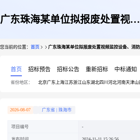
广东珠海某单位拟报废处置视频
您当前的位置：
首页
广东珠海某单位拟报废处置视频监控设备、消防
监控设备、消防设备、通信设备
首页
招标预告
招标公告
重新招标
中标通知
省份地区：
北京
广东
上海
江苏
浙江
山东
湖北
四川
河北
河南
天津
山
等资产一批(实物为准,须现场看
2026-08-07
广东省
|
珠海市
项目编号
样)
发布时间
2024-11-11 15:26:56