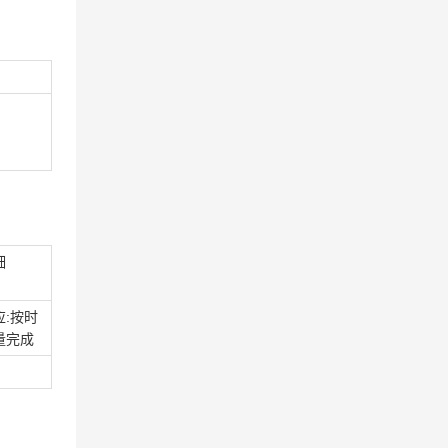
细
应:按时
量完成