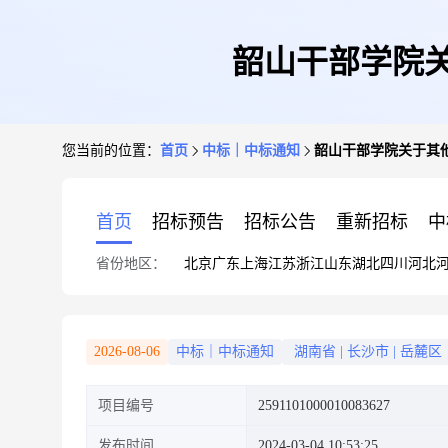
韶山干部学院
您当前的位置：
首页
中标｜中标通知
韶山干部学院关于其
首页
招标预告
招标公告
重新招标
中
省份地区：
北京
广东
上海
江苏
浙江
山东
湖北
四川
河北
2026-08-06
中标｜中标通知
湖南省
|
长沙市
|
岳麓区
项目编号
2591101000010083627
发布时间
2024-03-04 10:53:25