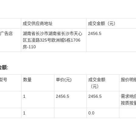
成交供应商地址
成交金额（元）
广告店
湖南省长沙市湖南省长沙市天心
2456.5
区五凌路325号欧洲城5栋1706
房-110
额:
型号
数量
单价(元)
成交金额
报价明
（元）
1
2456.5
2456.5
需求响
按质按
1
0.0