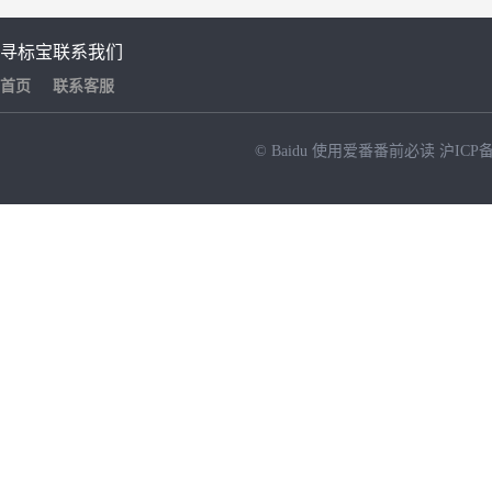
寻标宝
联系我们
首页
联系客服
© Baidu
使用爱番番前必读
沪ICP备
NEW
HOT
暂时没有搜索结果…