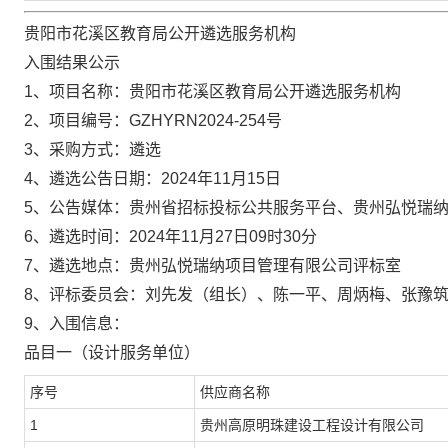
贵阳市花溪区教育局公开遴选服务机构
入围结果公示
1、
项目名称：
贵阳市花溪区教育局公开遴选服务机构
2、
项目编号：
GZHYRN2024-254号
3
、
采购
方式：
遴选
4
、
遴选
公告日期：
202
4
年
11
月
15
日
5
、公告媒体：
贵州省招标投标公共服务平台、贵州弘悦瑞
6、遴选
时间：
202
4
年
11
月
27
日
09
时
3
0分
7
、
遴选
地点：贵州弘悦瑞纳项目管理有限公司
评标室
8
、评标委员会：
刘先发（组长）、陈一平、周炳梅、张豫
9
、
入围
信息：
品目一（设计服务单位）
序号
供应商名称
1
贵州高原明珠建设工程设计有限公司