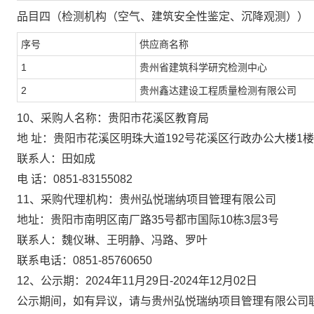
品目四（
检测机构（空气、建筑安全性鉴定、沉降观测）
）
序号
供应商名称
1
贵州省建筑科学研究检测中心
2
贵州鑫达建设工程质量检测有限公司
10、
采购人名称：贵阳市花溪区教育局
地
址：贵阳市花溪区明珠大道
192号花溪区行政办公大楼1楼
联
系
人：
田如成
电
话：
0851-83155082
11、采购
代理机构：贵州弘悦瑞纳项目管理有限公司
地
址：
贵阳市南明区南厂路
35号都市国际10栋3层3号
联
系
人：
魏仪琳、王明静、冯路、
罗叶
联系电话：
0851-85760650
12、公示期
：
2024年11月29日-2024年12月02日
公示期间，如有异议，请与贵州弘悦瑞纳项目管理有限公司