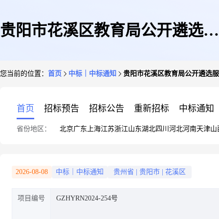
贵阳市花溪区教育局公开遴选服
您当前的位置：
首页
中标｜中标通知
贵阳市花溪区教育局公开遴选服
务机构入围结果公示
首页
招标预告
招标公告
重新招标
中标通知
省份地区：
北京
广东
上海
江苏
浙江
山东
湖北
四川
河北
河南
天津
山
2026-08-08
中标｜中标通知
贵州省
|
贵阳市
|
花溪区
项目编号
GZHYRN2024-254号