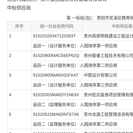
中标供应商
第
一
标段(包)：
贵阳市花溪区教育
序号
统一社会信用代码
中标供应商
1
91520100347120369T
贵州高原明珠建设工程设
品目一（设计服务单位） 入围排序第一供应商
2
91520900MAC56EP62Q
贵州智睿工程技术有限公
品目一（设计服务单位） 入围排序第二供应商
3
91520900MA6H32FK4T
中图设计有限公司
品目一（设计服务单位） 入围排序第三供应商
4
91520303MA6DY1N63X
贵州宏达盈逸项目管理有
品目二（监理服务单位） 入围排序第一供应商
5
91520522MA6DNT67X6
贵州龙源工程管理咨询有
品目二（监理服务单位） 入围排序第二供应商