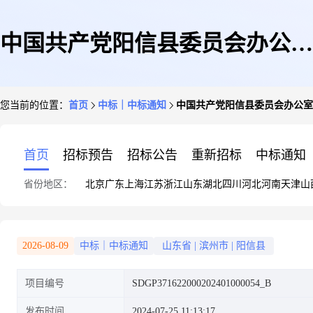
中国共产党阳信县委员会办公室
您当前的位置：
首页
中标｜中标通知
中国共产党阳信县委员会办公室公
公车鲁MC369D、鲁MA5G37维
首页
招标预告
招标公告
重新招标
中标通知
省份地区：
北京
广东
上海
江苏
浙江
山东
湖北
四川
河北
河南
天津
山
修成交公告
2026-08-09
中标｜中标通知
山东省
|
滨州市
|
阳信县
项目编号
SDGP371622000202401000054_B
发布时间
2024-07-25 11:13:17