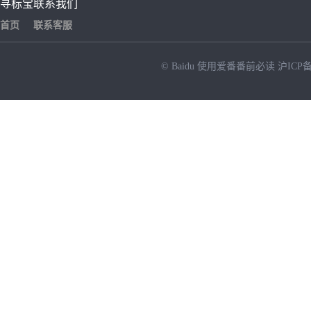
寻标宝
联系我们
首页
联系客服
© Baidu
使用爱番番前必读
沪ICP备
NEW
HOT
暂时没有搜索结果…