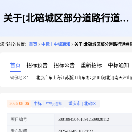
关于[北碚城区部分道路行道树
您当前的位置：
首页
中标｜中标通知
关于[北碚城区部分道路行道树
修剪工程预算编制服务采购]中
首页
招标预告
招标公告
重新招标
中标通知
省份地区：
北京
广东
上海
江苏
浙江
山东
湖北
四川
河北
河南
天津
山
选结果的公告
2026-08-06
中标｜中标通知
重庆市
|
北碚区
项目编号
5001094504618912509020112
发布时间
2025-09-05 10:28:22