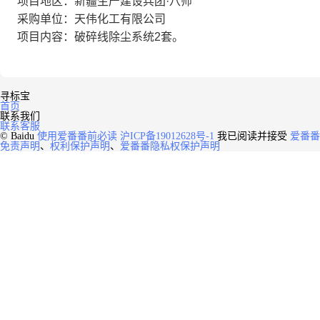
项目地区：新疆生产建设兵团·八师
采购单位：天伟化工有限公司
项目内容：破碎线除尘系统2套。
寻标宝
首页
联系我们
联系客服
© Baidu
使用爱番番前必读
沪ICP备19012628号-1
我已阅读并接受
爱番番
免责声明
、
权利保护声明
、
爱番番隐私权保护声明
NEW
HOT
暂时没有搜索结果…