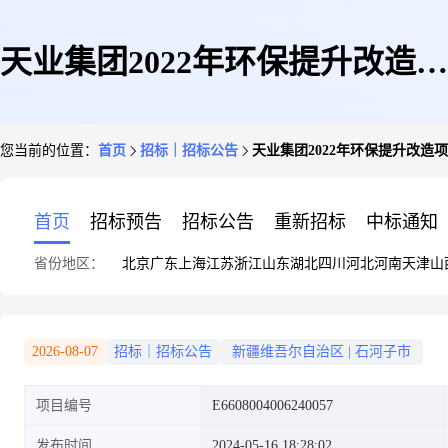
天业集团2022年环保提升改造项
您当前的位置：
首页
招标｜招标公告
天业集团2022年环保提升改
目天伟化工有限公司乙炔车间破
首页
招标预告
招标公告
重新招标
中标通知
省份地区：
北京
广东
上海
江苏
浙江
山东
湖北
四川
河北
河南
天津
山
碎改造项目除尘系统中标结果公
2026-08-07
招标｜招标公告
新疆维吾尔自治区
|
石河子市
项目编号
E6608004006240057
告
发布时间
2024-05-16 18:28:02