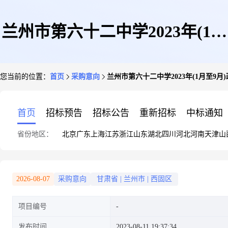
兰州市第六十二中学2023年(1月
您当前的位置：
首页
采购意向
兰州市第六十二中学2023年(1月至9月
至9月)政府采购意向
首页
招标预告
招标公告
重新招标
中标通知
省份地区：
北京
广东
上海
江苏
浙江
山东
湖北
四川
河北
河南
天津
山
2026-08-07
采购意向
甘肃省
|
兰州市
|
西固区
项目编号
发布时间
2023-08-11 19:37:34