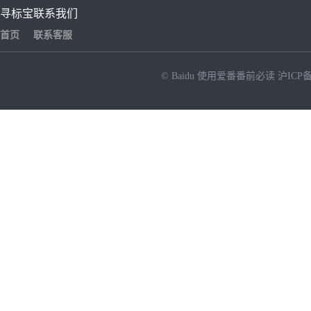
寻标宝
联系我们
首页
联系客服
© Baidu
使用爱番番前必读
沪ICP备
NEW
HOT
暂时没有搜索结果…