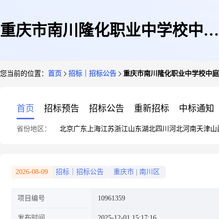
重庆市南川隆化职业中学校中庭
您当前的位置：
首页
招标｜招标公告
重庆市南川隆化职业中学校中庭
沥青路面维修预算审核
首页
招标预告
招标公告
重新招标
中标通知
省份地区：
北京
广东
上海
江苏
浙江
山东
湖北
四川
河北
河南
天津
山
2026-08-09
招标｜招标公告
重庆市
|
南川区
项目编号
10961359
发布时间
2025-12-01 15:17:16