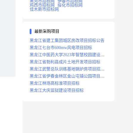
黑河市招标网
伊春市招标网
鸡西市招标网
绥化市招标网
佳木斯市招标网
最新采购项目
黑龙江省建工集团城区房改项目招标公告
黑龙江七台市600mw风电项目招标
黑龙江中医药大学2023年智慧校园建设项
目招标公告
黑龙江省勃利县成片土地开发项目招标
黑龙江武警总队训练基地锅炉房项目招标
公示
黑龙江省伊春金林区金山屯镇公园项目招
标公告
黑龙江林场高标准项目招标
黑龙江大庆监狱建设项目招标