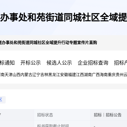
办事处和苑街道同城社区全域提
道办事处和苑街道同城社区全域提升行动专题宣传片直购
标通知
开标公示
候选人公示
企业招标查询
招标
河南
天津
山西
内蒙古
辽宁
吉林
黑龙江
安徽
福建
江西
湖南
广西
海南
重庆
贵州
区
7
招标状态
招标｜招标公告
标书获取截止时间