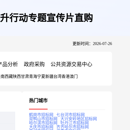
升行动专题宣传片直购
更新时间：2026-07-26
产品分析
政府采购
公共资源交易中心
云南
西藏
陕西
甘肃
青海
宁夏
新疆
台湾
香港
澳门
热门城市
鹤岗市招标网
七台河市招标网
双鸭山市招标网
大兴安岭地区招标网
哈尔滨市招标网
牡丹江市招标网
大庆市招标网
齐齐哈尔市招标网