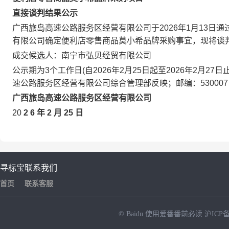
直接谈判
结果公示
广西旅岛高速公路服务区经营有限公司于2026年1月13日
有限公司确定便利店零售商品莫小希品牌采购事宜，现将谈
成交候选人：南宁市弘贝经贸有限公司
公示期为
3个工作日(自20
26年2月25日
起至
20
26年2月27
日
速公路服务区经营有限公司综合管理部反映；邮编：
5300
广西旅岛高速公路服务区经营有限公司
20
2
6
年
2
月
25
日
寻标宝
联系我们
首页
联系客服
© Baidu
使用爱番番前必读
沪ICP备