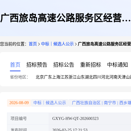
广西旅岛高速公路服务区经营有
您当前的位置：
首页
中标｜候选人公示
广西旅岛高速公路服务区经营
限公司便利店零售商品(莫小希
首页
招标预告
招标公告
重新招标
中标通知
省份地区：
北京
广东
上海
江苏
浙江
山东
湖北
四川
河北
河南
天津
山
品牌)采购项目
2026-08-09
中标｜候选人公示
广西壮族自治区
|
南宁市
|
西乡
项目编号
GXYG-HW-QT-202600323
发布时间
2026-02-25 17:21:53