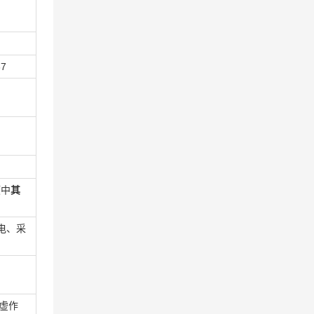
37
项中
其
电、采
虚作