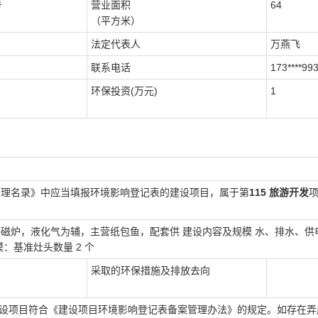
号
营业面积
64
（平方米）
法定代表人
万燕飞
联系电话
173****99
环保投资(万元)
1
管理名录》中应当填报环境影响登记表的建设项目，属于第
115 旅游开发
磁炉，液化气为辅，主营纸包鱼，配套供 建设内容及规模 水、排水、供
：基准灶头数量 2 个
采取的环保措施及排放去向
设项目符合《建设项目环境影响登记表备案管理办法》的规定。如存在弄