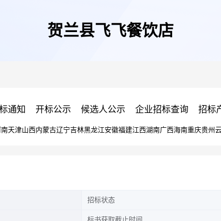
贺兰县飞飞餐饮店
标通知
开标公示
候选人公示
企业招标查询
招标
河南
天津
山西
内蒙古
辽宁
吉林
黑龙江
安徽
福建
江西
湖南
广西
海南
重庆
贵州
招标状态
标书获取截止时间