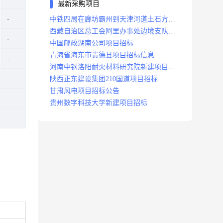
最新采购项目
中铁四局在廊坊霸州到天津河道土石方工
程项目招标
西藏自治区总工会阿里办事处边境支队职
工之家建设项目招标公告
中国邮政湖南公司项目招标
青海省海东市贵德县项目招标信息
河南中钢洛阳耐火材料研究院新建项目招
标
陕西正东建设集团210国道项目招标
甘肃风电项目招标公告
贵州数字科技大学新建项目招标