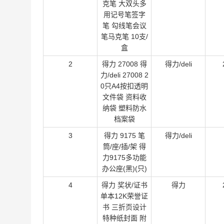
克笔 大双头多
用记号笔签字
笔 勾线笔会议
笔马克笔 10支/
盒
2
得力 27008 得
得力/deli
力/deli 27008 2
0只A4按扣透明
文件袋 资料收
纳袋 塑料防水
档案袋
3
得力 9175 笔
得力/deli
筒/座/插/架 得
力9175多功能
办公座(黑)(只)
4
得力 奖状/证书
得力
单本12K荣誉证
书 三折页设计
特种纸封面 附