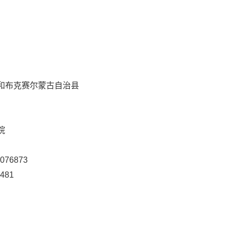
和布克赛尔蒙古自治县
院
76873
481