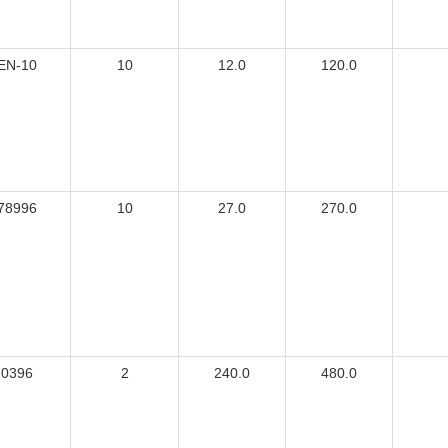
EN-10
10
12.0
120.0
78996
10
27.0
270.0
0396
2
240.0
480.0