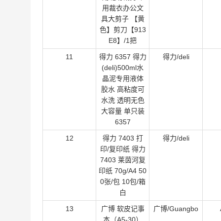
用裁衣办公文
具大剪子 【黄
色】剪刀【913
E8】/1把
11
得力 6357 得力
得力/deli
(deli)500ml水
晶泥专用液体
胶水 高粘度可
水洗 透明无色
大容量 单只装
6357
12
得力 7403 打
得力/deli
印/复印纸 得力
7403 莱茵河复
印纸 70g/A4 50
0张/包 10包/箱
白
13
广博 软皮记事
广博/Guangbo
本（A5-30）