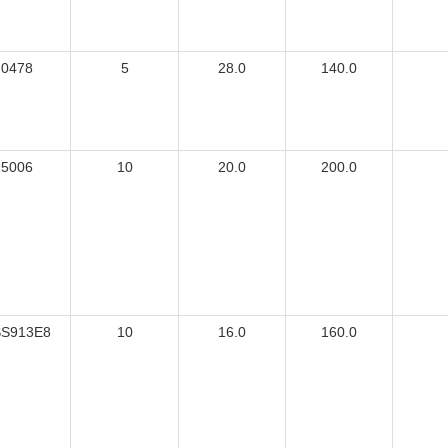
0478
5
28.0
140.0
5006
10
20.0
200.0
S913E8
10
16.0
160.0