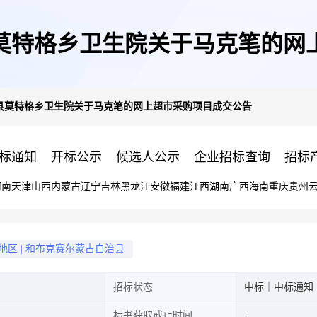
莫特格乡卫生院关于马克笔的网
县莫特格乡卫生院关于马克笔的网上超市采购项目成交公告
标通知
开标公示
候选人公示
企业招标查询
招标
河南
天津
山西
内蒙古
辽宁
吉林
黑龙江
安徽
福建
江西
湖南
广西
海南
重庆
贵州
地区
|
和布克赛尔蒙古自治县
招标状态
中标｜中标通知
标书获取截止时间