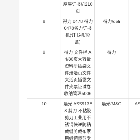
厚层订书机210
页
8
得力 0478 得力
得力/deli
0478省力订书
机(订书机/彩
盒)
9
得力 文件栏 A
得力
4/80页大容量
资料册插袋文
件册活页文件
夹活页插袋文
件夹票证试卷
收纳管理5006
10
晨光 ASS913E
晨光/M&G
AS
8 剪刀 不粘胶
剪刀工业用不
锈钢快递防粘
裁缝剪裁布家
用缝纫裁剪专