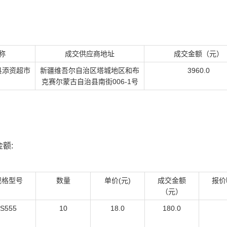
称
成交供应商地址
成交金额（元）
县添资超市
新疆维吾尔自治区塔城地区和布
3960.0
克赛尔蒙古自治县南街006-1号
额:
规格型号
数量
单价(元)
成交金额
报价
（元）
S555
10
18.0
180.0