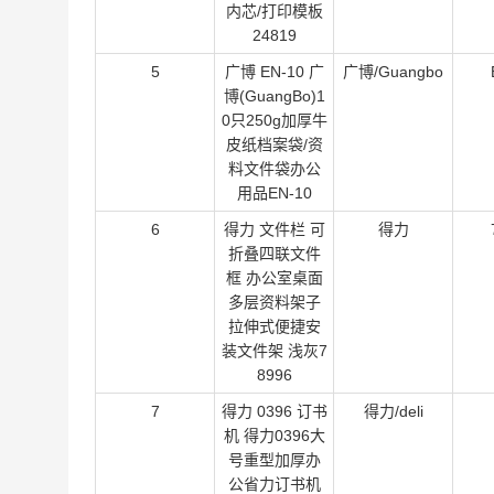
内芯/打印模板
24819
5
广博 EN-10 广
广博/Guangbo
博(GuangBo)1
0只250g加厚牛
皮纸档案袋/资
料文件袋办公
用品EN-10
6
得力 文件栏 可
得力
折叠四联文件
框 办公室桌面
多层资料架子
拉伸式便捷安
装文件架 浅灰7
8996
7
得力 0396 订书
得力/deli
机 得力0396大
号重型加厚办
公省力订书机