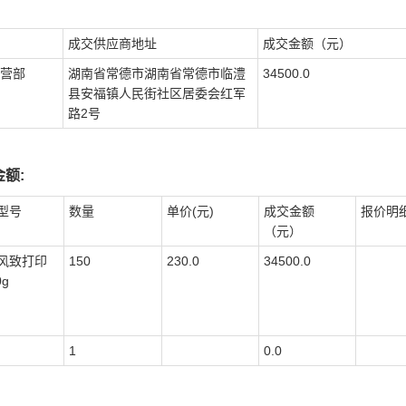
成交供应商地址
成交金额（元）
营部
湖南省常德市湖南省常德市临澧
34500.0
县安福镇人民街社区居委会红军
路2号
额:
型号
数量
单价(元)
成交金额
报价明
（元）
风致打印
150
230.0
34500.0
0g
1
0.0