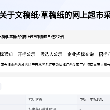
关于文稿纸/草稿纸的网上超市
文稿纸/草稿纸的网上超市采购项目成交公告
标通知
开标公示
候选人公示
企业招标查询
招标
河南
天津
山西
内蒙古
辽宁
吉林
黑龙江
安徽
福建
江西
湖南
广西
海南
重庆
贵州
招标状态
中标｜中标通知
标书获取截止时间