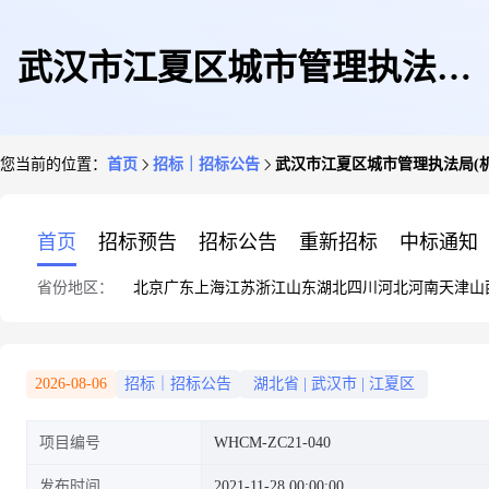
武汉市江夏区城市管理执法局
您当前的位置：
首页
招标｜招标公告
武汉市江夏区城市管理执法局(
(机关)江夏区空气质量检测点周
首页
招标预告
招标公告
重新招标
中标通知
省份地区：
北京
广东
上海
江苏
浙江
山东
湖北
四川
河北
河南
天津
山
边道路环境保障项目竞争性谈判
2026-08-06
招标｜招标公告
湖北省
|
武汉市
|
江夏区
项目编号
WHCM-ZC21-040
(竞争性磋商、询价)公告
发布时间
2021-11-28 00:00:00