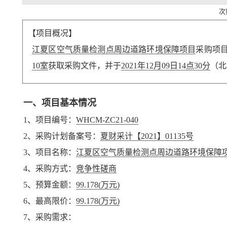
次
【项目概况】
江夏区空气质量检测点周边道路环境保障项目
采购项
10室
获取采购文件，并于
2021年12月09日14点30分
（北
一、项目基本情况
1、项目编号：
WHCM-ZC21-040
2、采购计划备案号：
夏财采计【2021】01135号
3、项目名称：
江夏区空气质量检测点周边道路环境保障
4、采购方式：
竞争性磋商
5、预算金额：
99.178
(万元)
6、最高限价：
99.178
(万元)
7、采购需求：