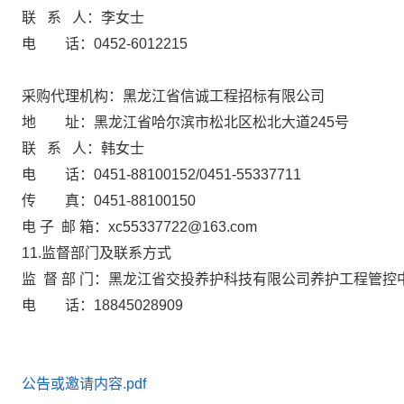
联
系
人：
李女士
电
话
：
0452-6012215
采购
代理机构：黑龙江省信诚工程招标有限公司
地
址：黑龙江省哈尔滨市松北区松北大道
245号
联
系
人：
韩女士
电
话：
0451-88100152/0451-55337711
传
真：
0451-88100150
电
子
邮
箱
：
xc55337722@163.com
11.监督部门及联系方式
监
督
部
门：
黑龙江省交投养护科技有限公司养护工程管控
电
话：
18845028909
公告或邀请内容.pdf