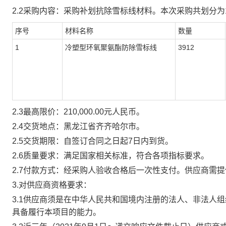
2.
2
采购
内容
：采购
补划
抗除雪标线材料。本次采购共划分为
序号
材料名称
数量
1
冷塑型环氧聚氨酯防除雪标线
3912
2.3最高限价：210,000.00元人民币
。
2.
4交货地点：黑龙江省齐齐哈尔市
。
2.5交货
期限
：
自签订合同之日起
7日内到货
。
2.6质量要求：
满足国家相关标准，符合各项指标要求。
2.7
付款方式：
经采购人验收合格后
一次性
支付。
供应商需提
3.对供应商资格要求
：
3.1
供应商须是在中华人民共和国境内注册的法人、非法人组
具备履行本项目的能力
。