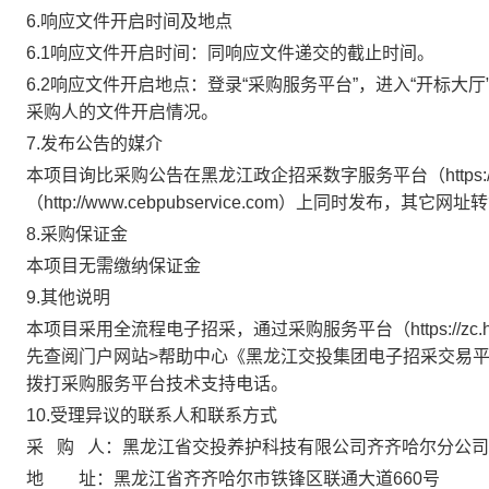
6.
响应文件
开启时间及地点
6
.1响应文件开启时间
：
同响应文件递交的截止时间。
6.2响应文件开启地点：登录“
采购服务平台
”，进入“开标大
采购人的文件开启情况。
7
.发布公告的媒介
本
项目
询比采购公告在
黑龙江政企招采数字服务平台
（
https:
（
http://www.cebpubservice.com
）上同时发布，其它网址转
8
.
采购保证金
本项目无需缴纳保证金
9.
其他说明
本项目采用
全流程电子招采
，通过
采购服务平台
（
https://zc.
先查阅门户网站
>帮助中心《黑龙江交投集团电子招采交易
拨打
采购服务平台
技术支持电话。
1
0
.受理异议的联系人和联系方式
采
购
人：
黑龙江省交投养护科技有限公司齐齐哈尔分公司
地
址：黑龙江省齐齐哈尔市铁锋区联通大道
660号