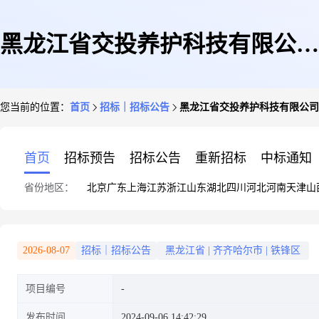
黑龙江省交投养护科技有限公司
您当前的位置：
首页
招标｜招标公告
黑龙江省交投养护科技有限公司
齐齐哈尔分公司补划抗除雪标线
首页
招标预告
招标公告
重新招标
中标通知
省份地区：
北京
广东
上海
江苏
浙江
山东
湖北
四川
河北
河南
天津
山
材料采购项目询比采购公告
2026-08-07
招标｜招标公告
黑龙江省
|
齐齐哈尔市
|
铁锋区
项目编号
发布时间
2024-09-06 14:42:29