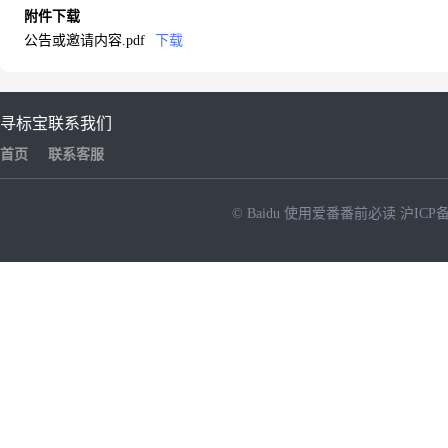
附件下载
公告或邀请内容.pdf
下载
寻标宝
联系我们
首页
联系客服
© Baidu
使用爱番番前必读
沪ICP备
NEW
HOT