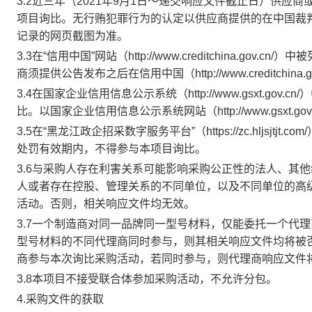
3.2近三年（2021年9月1日～递交响应文件截止日）供
项目询比。无行贿犯罪行为的认定以供应商提供的在中国裁
记录的网页截图为准。
3.3在“信用中国”网站（
http://www.creditchina.gov.cn/
）中被
商须提供公告发布之后在信用中国（
http://www.creditchina.
3.4在国家企业信用信息公示系统（
http://www.gsxt.gov.cn/
）
比。以国家企业信用信息公示系统网站（
http://www.gsxt.gov
3.5
在
“黑龙江政企招采数字服务平台”（https://zc.hljsj
处罚有效期内，不得参与本项目询比。
3.
6与采购人存在利害关系可能影响采购公正性的法人、其
人或者存在控股、管理关系的不同单位，以及不同单位的高
活动。否则，相关响应文件均无效。
3.7一个制造商对同一品牌同一型号材料，仅能委托一个代
型号材料的不同代理商同时参与，则其相关响应文件均将被
商参与本次询比采购活动，若同时参与，则代理商响应文件
3.8
本项目不接受联合体参加采购活动，不允许分包。
4.采购文件的获取