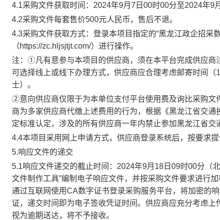
4.1
采购文件获取时间：
2024年9月7日00时00分至2024年9
4.2采购文件每套售价500元人民币，售后不退。
4.3采购文件获取方式：登录本项目指定的“黑龙江政企招采数
（
https://zc.hljsjtjt.com/
）进行操作。
注：
①凡有意参与本项目的供应商，须在本平台完成供应商
可选择线上或线下办理方式，供应商应合理考虑邮寄时间（1-2个
士）。
②意向供应商仅限于为本单位支付平台使用费及询比采购文
商为多家供应商代缴上述费用的行为，根据《黑龙江省交通
定标准认定，涉及的所有供应商一年内禁止参加黑龙江省交
4.4本项目采用网上申请方式，供应商登录系统后，按要求
5
.响应文件
的
递交
5
.1响应文件
递交
的截止时间：
202
4
年
9月18
日
09
时
00
分（
文件制作工具”编制电子响应文件，并按采购文件要求进行
通过互联网使用CA数字证书登录
采购服务平台
，将加密的响
证，递交时间即为电子签收凭证时间。供应商应充分考虑上
视为逾期送达，将不予接收。