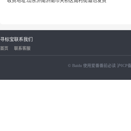
收货地址:山东济南济南市天桥区南村街道勿发货
寻标宝
联系我们
首页
联系客服
© Baidu
使用爱番番前必读
沪ICP备
NEW
HOT