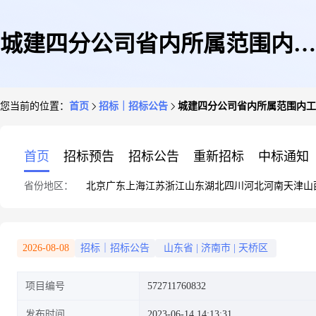
城建四分公司省内所属范围内工
您当前的位置：
首页
招标｜招标公告
城建四分公司省内所属范围内工
程及相关高新技术企业研发项目
首页
招标预告
招标公告
重新招标
中标通知
省份地区：
北京
广东
上海
江苏
浙江
山东
湖北
四川
河北
河南
天津
山
洒水车询价
2026-08-08
招标｜招标公告
山东省
|
济南市
|
天桥区
项目编号
572711760832
发布时间
2023-06-14 14:13:31