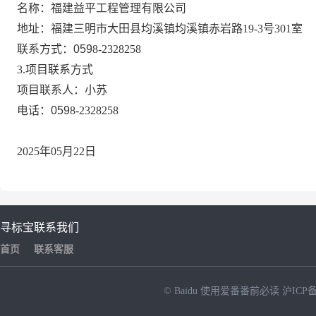
名称：
福建益平工程管理有限公司
地址：
福建三明市大田县均溪镇均溪镇赤岩路
19-3号301室
联系方式：
059
8-
2328258
3.项目联系方式
项目联系人：小
苏
电话：
059
8-
2328258
2025年05月22日
寻标宝
联系我们
首页
联系客服
© Baidu
使用爱番番前必读
沪ICP备