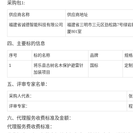
采购包
1:
供应商名称
供应商地址
福建省诚德智能科技有限公司
福建省三明市三元区劲松路
7号绿岩
厦801室
四、主要标的信息
序
号
标的
名称
品牌
规格
1
将乐县古树名木保护避雷针
国标
定制
加装项目
五、评审专家名单：
采购人代表：
张
评审专家：
程
六、代理服务收费标准及金额：
代理服务费收费标准：