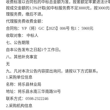
收费标准以合同包的中标总金额为准，按差额定率累进法计
按成交金额的1.5%计取(如中标服务费不足3000元，按30
理服务费，缴后不退。
代理服务费收费金额：
合同包：
YP（将）GC【2025】006号
包
1 ：5969元
收取对象：
中标人
七、公告期限
自本公告发布之日起
1个工作日。
八、其他补充事宜
无
九、凡对本次公告内容提出询问，请按以下方式联系。
1.采购单位信息
名称：
将乐县林业局
地址：将乐县水南三华南路
50号
联系方式：
0598-2322246
2.采购机构信息