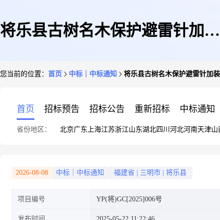
将乐县古树名木保护避雷针加装
您当前的位置：
首页
中标｜中标通知
将乐县古树名木保护避雷针加装
项目
首页
招标预告
招标公告
重新招标
中标通知
省份地区：
北京
广东
上海
江苏
浙江
山东
湖北
四川
河北
河南
天津
山
2026-08-08
中标｜中标通知
福建省
|
三明市
|
将乐县
项目编号
YP(将)GC[2025]006号
发布时间
2025-05-22 11:22:46