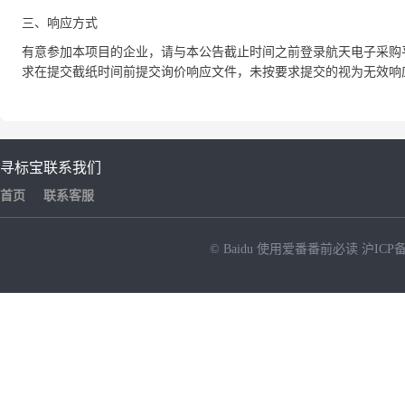
三、响应方式
有意参加本项目的企业，请与本公告截止时间之前登录航天电子采购平台（w
求在提交截纸时间前提交询价响应文件，未按要求提交的视为无效响
寻标宝
联系我们
首页
联系客服
© Baidu
使用爱番番前必读
沪ICP备
NEW
HOT