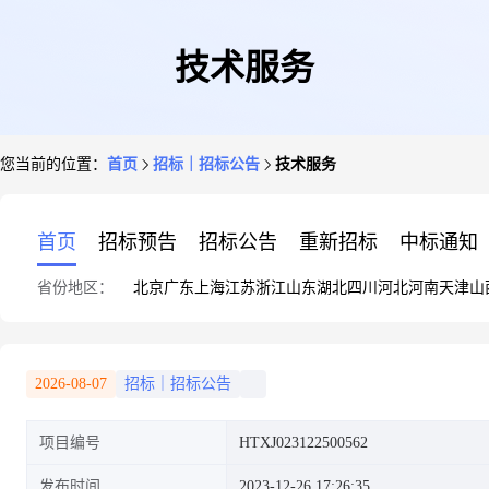
技术服务
您当前的位置：
首页
招标｜招标公告
技术服务
首页
招标预告
招标公告
重新招标
中标通知
省份地区：
北京
广东
上海
江苏
浙江
山东
湖北
四川
河北
河南
天津
山
2026-08-07
招标｜招标公告
项目编号
HTXJ023122500562
发布时间
2023-12-26 17:26:35