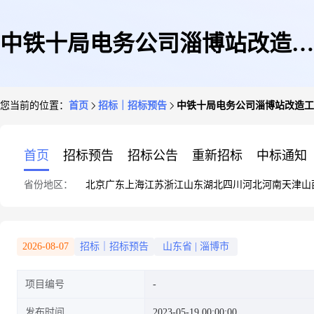
中铁十局电务公司淄博站改造工
您当前的位置：
首页
招标｜招标预告
中铁十局电务公司淄博站改造工
程315KV电力变压器备品询价采
首页
招标预告
招标公告
重新招标
中标通知
省份地区：
北京
广东
上海
江苏
浙江
山东
湖北
四川
河北
河南
天津
山
购
2026-08-07
招标｜招标预告
山东省
|
淄博市
项目编号
发布时间
2023-05-19 00:00:00