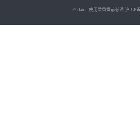
© Baidu
使用爱番番前必读
沪ICP备
NEW
HOT
暂时没有搜索结果…