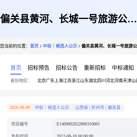
偏关县黄河、长城一号旅游公路
您当前的位置：
首页
中标｜候选人公示
偏关县黄河、长城一号旅游公
文化景观提升工程建设项目(1标
首页
招标预告
招标公告
重新招标
中标通知
省份地区：
北京
广东
上海
江苏
浙江
山东
湖北
四川
河北
河南
天津
山
段)中标候选人公示
2026-08-09
中标｜候选人公示
山西省
|
忻州市
|
偏关县
项目编号
E1409002022000310001
发布时间
2022-08-18 00:00:00