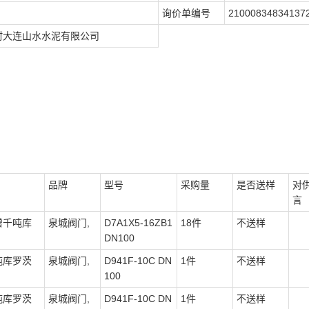
询价单编号
21000834834137
河村大连山水水泥有限公司
品牌
型号
采购量
是否送样
对
言
增千吨库
泉城阀门,
D7A1X5-16ZB1
18件
不送样
DN100
吨库罗茨
泉城阀门,
D941F-10C DN
1件
不送样
100
吨库罗茨
泉城阀门,
D941F-10C DN
1件
不送样