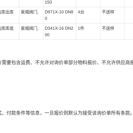
150
吨库出库
泉城阀门,
D971X-10 DN8
4台
不送样
0
吨库库底
泉城阀门,
D341X-16 DN2
1件
不送样
00
价需要包含运费、不允许对询价单部分物料报价、不允许供应商
）
式、付款条件等信息，一旦报价则默认为接受该询价单所有条款