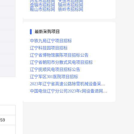
丹东市招标网
大连市招标网
盘锦市招标网
锦州市招标网
鞍山市招标网
铁岭市招标网
最新采购项目
中铁九局辽宁项目招标
辽宁科技园项目招标
辽宁省博物馆展陈项目招标公告
辽宁省朝阳市分散式风电项目招标
辽宁抚顺风电项目招标公告
辽宁军区301医院项目招标
2023年辽宁省高速公路除雪机械设备采购
项目招标招标公告
中国电信辽宁分公司2023年c网设备退网拆
除施工服务采购项目招标公告
:59