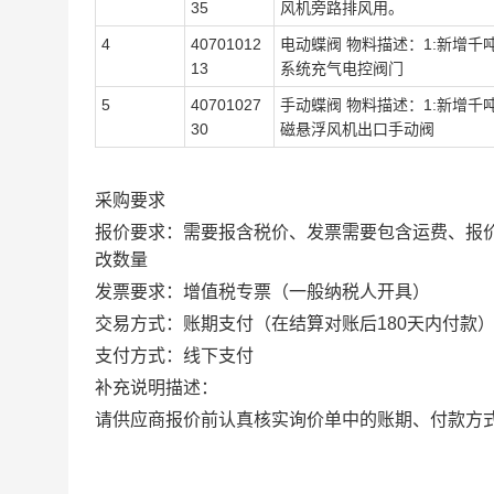
35
风机旁路排风用。
4
40701012
电动蝶阀 物料描述：1:新增千
13
系统充气电控阀门
5
40701027
手动蝶阀 物料描述：1:新增千
30
磁悬浮风机出口手动阀
采购要求
报价要求：需要报含税价、发票需要包含运费、报
改数量
发票要求：增值税专票（一般纳税人开具）
交易方式：账期支付（在结算对账后180天内付款
支付方式：线下支付
补充说明描述：
请供应商报价前认真核实询价单中的账期、付款方