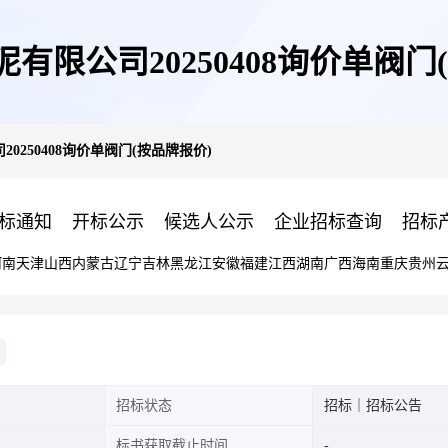
有限公司20250408询价单阀门
0250408询价单阀门(按品牌报价)
标通知
开标公示
候选人公示
企业招标查询
招标
河南
天津
山西
内蒙古
辽宁
吉林
黑龙江
安徽
福建
江西
湖南
广西
海南
重庆
贵州
招标状态
招标｜招标公告
标书获取截止时间