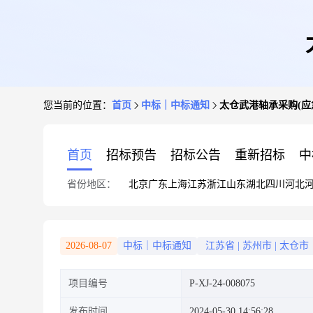
您当前的位置：
首页
中标｜中标通知
太仓武港轴承采购(应
首页
招标预告
招标公告
重新招标
中
省份地区：
北京
广东
上海
江苏
浙江
山东
湖北
四川
河北
2026-08-07
中标｜中标通知
江苏省
|
苏州市
|
太仓市
项目编号
P-XJ-24-008075
发布时间
2024-05-30 14:56:28