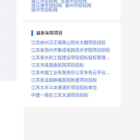
镇江市招标网
无锡市招标网
连云港市招标网
泰州市招标网
徐州市招标网
最新采购项目
江苏徐州汉王镇黑山阳光大棚项目招标
江苏省邳州市集成电路技术学院项目招标
江苏省水利工程建设项目招标投标管理办
法
江苏沛县国泰医院项目招标
江苏中烟工业有限责任公司专有云平台扩
容项目招标
江苏吴孟超肿瘤医院新建项目招标
江苏大丰斗龙港清於项目招标单位
中建一局在江苏太湖项目招标