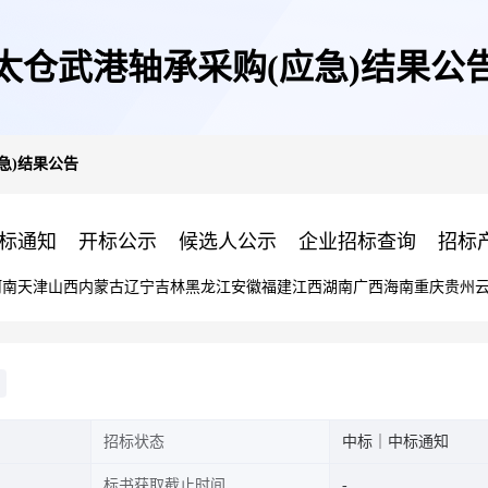
太仓武港轴承采购(应急)结果公
急)结果公告
标通知
开标公示
候选人公示
企业招标查询
招标
河南
天津
山西
内蒙古
辽宁
吉林
黑龙江
安徽
福建
江西
湖南
广西
海南
重庆
贵州
招标状态
中标｜中标通知
标书获取截止时间