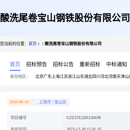
酸洗尾卷宝山钢铁股份有限公司
您当前的位置：
首页
酸洗尾卷宝山钢铁股份有限公司
首页
招标预告
招标公告
重新招标
中标通知
省份地区：
北京
广东
上海
江苏
浙江
山东
湖北
四川
河北
河南
天津
山
2026-08-10
上海市
|
宝山区
项目编号
GZZ2312201120438
发布时间
2023-12-20 15:41:35