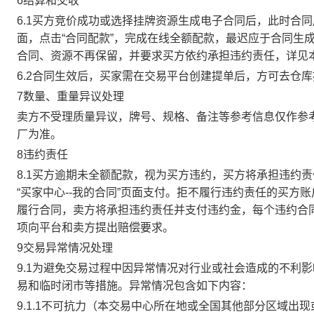
6结算和交收
6.1买方竞价成功或选择挂牌资源生成电子合同后，此时合同
面，点击“合同配款”，完成在线全额配款，最迟应于合同生成当
合同、资源不再保留，并要求买方依约承担违约责任，详见
6.2合同生效后，买家需在交易平台创建提单后，方可去仓
7数量、重量异议处理
卖方不受理质量异议，牌号、规格、备注等参考信息仅作参
厂为准。
8违约责任
8.1买方逾期未全额配款，视为买方违约，买方将承担违约
“买家中心--我的合同”页面支付。拒不履行违约责任的买
履行合同，卖方将承担违约责任并支付违约金，每个违约合同
项向平台和卖方提出赔偿要求。
9交易异常情况处理
9.1为避免交易过程中因异常情况对行业或社会造成的不利
易和临时闭市等措施。异常情况包含如下内容：
9.1.1不可抗力（本交易中心所在地或全国其他部分区域