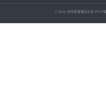
© Baidu
使用爱番番前必读
沪ICP备
NEW
HOT
暂时没有搜索结果…