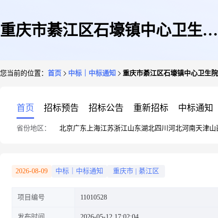
重庆市綦江区石壕镇中心卫生院
您当前的位置：
首页
中标｜中标通知
重庆市綦江区石壕镇中心卫生院2
2026年医疗责任险
首页
招标预告
招标公告
重新招标
中标通知
省份地区：
北京
广东
上海
江苏
浙江
山东
湖北
四川
河北
河南
天津
山
2026-08-09
中标｜中标通知
重庆市
|
綦江区
项目编号
11010528
发布时间
2026-05-12 17:02:04