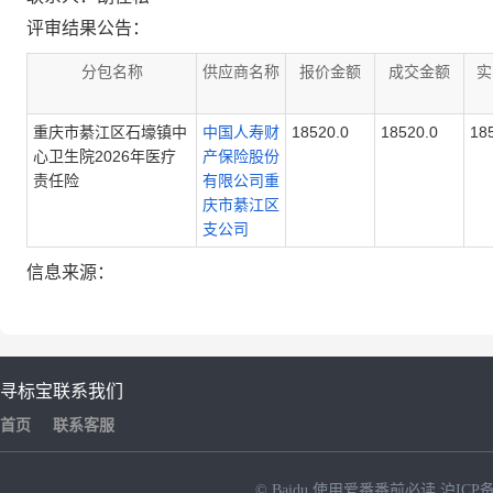
评审结果公告：
分包名称
供应商名称
报价金额
成交金额
实
重庆市綦江区石壕镇中
中国人寿财
18520.0
18520.0
18
心卫生院2026年医疗
产保险股份
责任险
有限公司重
庆市綦江区
支公司
信息来源：
寻标宝
联系我们
首页
联系客服
© Baidu
使用爱番番前必读
沪ICP备