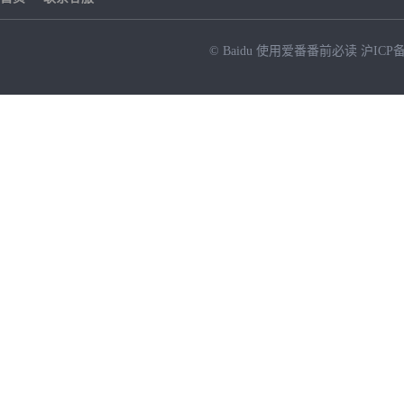
© Baidu
使用爱番番前必读
沪ICP备
NEW
HOT
暂时没有搜索结果…