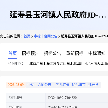
延寿县玉河镇人民政府JD-
您当前的位置：
首页
中标｜合同公告
延寿县玉河镇人民政府JD-202410
20241031024836-13407政府采购
首页
招标预告
招标公告
重新招标
中标通知
省份地区：
北京
广东
上海
江苏
浙江
山东
湖北
四川
河北
河南
天津
山
合同公告
2026-08-09
中标｜合同公告
黑龙江省
|
哈尔滨市
|
延寿县
项目编号
DD24103017104320
发布时间
2024-11-02 12:23:06