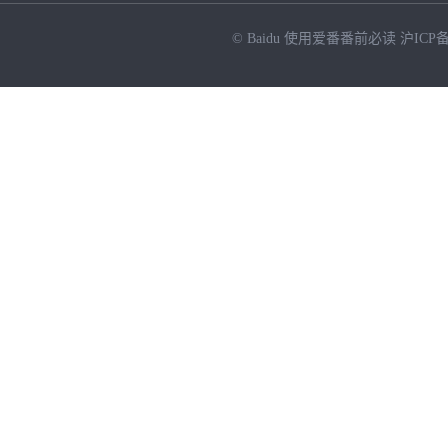
© Baidu
使用爱番番前必读
沪ICP备
NEW
HOT
暂时没有搜索结果…