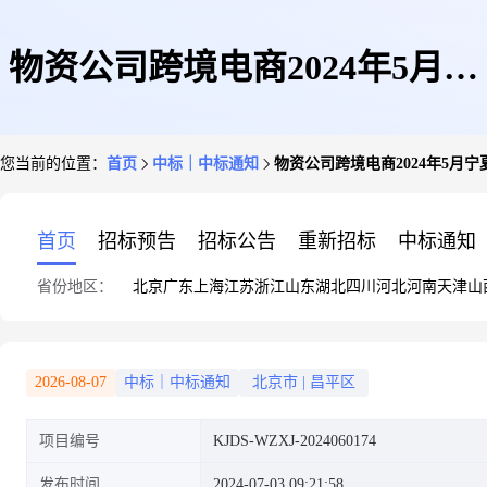
物资公司跨境电商2024年5月宁
您当前的位置：
首页
中标｜中标通知
物资公司跨境电商2024年5月
夏煤业甲醇压力式液位计询价采
首页
招标预告
招标公告
重新招标
中标通知
省份地区：
北京
广东
上海
江苏
浙江
山东
湖北
四川
河北
河南
天津
山
购结果公告
2026-08-07
中标｜中标通知
北京市
|
昌平区
项目编号
KJDS-WZXJ-2024060174
发布时间
2024-07-03 09:21:58