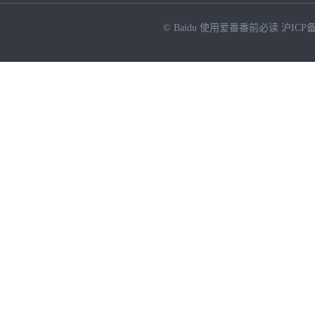
© Baidu
使用爱番番前必读
沪ICP备
NEW
HOT
暂时没有搜索结果…