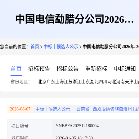
中国电信勐腊分公司2026
您当前的位置：
首页
中标｜候选人公示
中国电信勐腊分公司2026年
年-2027年食堂外包服务项目公
首页
招标预告
招标公告
重新招标
中标通知
省份地区：
北京
广东
上海
江苏
浙江
山东
湖北
四川
河北
河南
天津
山
开询比成交候选人公示
2026-08-07
中标｜候选人公示
云南省
|
西双版纳傣族自治州
|
项目编号
YNBBFA202512180004
发布时间
2026-01-05 18:17:50