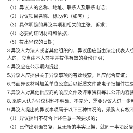
（1）异议人的名称、地址、联系人及联系电话；
（2）异议项目名称、标段/包（如有）；
（3）具体明确的异议事项和相关的主张、诉求；
（4）必要的证明材料和依据；
（5）提出异议的日期；
3.异议人为法人或者其他组织的，异议函应当由法定代表人
人的，应当由本人签字并提供有效的身份证明；
4
.
异议应在公示期内提出;
5.异议人应提供关于异议事项的有效线索，且应配合查证；
6.书面异议材料
加盖单位公章后以纸质文件或电子扫描件提
7
.
异议人对其他
供应商的响应文件及评审
资料等非公开内容
8
.
采购人
认为异议材料不明确、不充分，需要异议人进一步
9.异议人提出的异议事项属于以下三种情况的，
采购人
有权
（1）异议提出不符合上述任意一项要求的；
（2）已作出明确答复，且无新的事实证据，就同一事项反