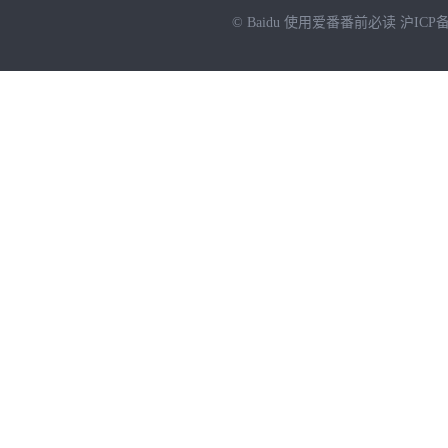
© Baidu
使用爱番番前必读
沪ICP备
NEW
HOT
暂时没有搜索结果…