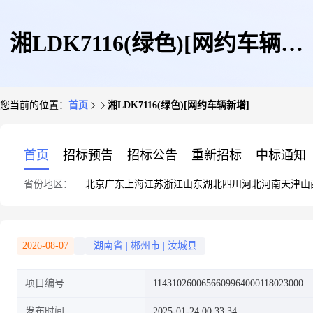
湘LDK7116(绿色)[网约车辆新
您当前的位置：
首页
湘LDK7116(绿色)[网约车辆新增]
增]
首页
招标预告
招标公告
重新招标
中标通知
省份地区：
北京
广东
上海
江苏
浙江
山东
湖北
四川
河北
河南
天津
山
2026-08-07
湖南省
|
郴州市
|
汝城县
项目编号
1143102600656609964000118023000
发布时间
2025-01-24 00:33:34