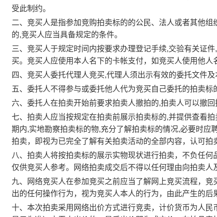
受此制约。
二、竞买人是指参加竞购拍卖标的的公民、法人或者其他组
的,竞买人应当具备规定的条件。
三、竞买人于规定时间内按要求办理登记手续,交验有关证件,
买。竞买人应使用本人名下的卡帐支付，如竞买人使用他人
四、竞买人委托代理人竞买,代理人须出示有效的委托文件
五、委托人不得参与或委托他人代为竞买自己委托的拍卖标
六、委托人在拍卖开始前要求拍卖人撤拍的,拍卖人可以撤回
七、拍卖人应当按规定在拍卖前展示拍卖标的,并提供查看
期内,实地勘察拍卖标的物,充分了解拍卖标的情况,必要时应
拍卖，即视为已完全了解有关拍卖活动的全部内容，认可拍
八、拍卖人将按拍卖标的展示实物现状进行拍卖，不负任何
仅供竞买人参考。网络拍卖成交后不得以任何理由向拍卖人
九、网络竞买人在参加竞买之前应当了解网上竞买流程，竞
出的任何操作行为，视为竞买人本人的行为，由此产生的后
十、本次拍卖采用网络出价方式进行竞卖，计价货币为人民