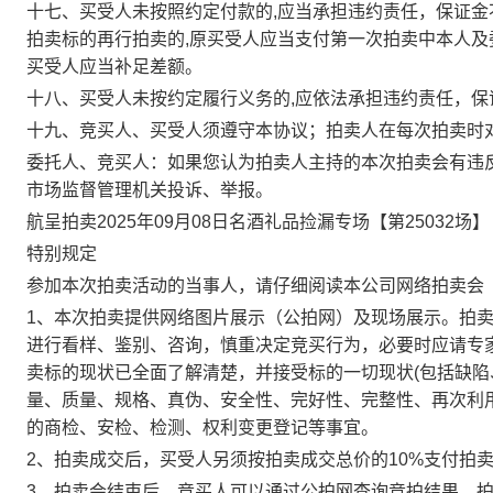
十七、买受人未按照约定付款的,应当承担违约责任，保证金
拍卖标的再行拍卖的,原买受人应当支付第一次拍卖中本人及
买受人应当补足差额。
十八、买受人未按约定履行义务的,应依法承担违约责任，
十九、竞买人、买受人须遵守本协议；拍卖人在每次拍卖时
委托人、竞买人：如果您认为拍卖人主持的本次拍卖会有违
市场监督管理机关投诉、举报。
航呈拍卖2025年09月08日名酒礼品捡漏专场【第25032场】（
特别规定
参加本次拍卖活动的当事人，请仔细阅读本公司网络拍卖会
1、本次拍卖提供网络图片展示（公拍网）及现场展示。拍
进行看样、鉴别、咨询，慎重决定竞买行为，必要时应请专
卖标的现状已全面了解清楚，并接受标的一切现状(包括缺陷
量、质量、规格、真伪、安全性、完好性、完整性、再次利
的商检、安检、检测、权利变更登记等事宜。
2、拍卖成交后，买受人另须按拍卖成交总价的10%支付拍
3、拍卖会结束后，竞买人可以通过公拍网查询竞拍结果。