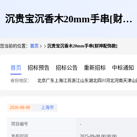
沉贵宝沉香木20mm手串[财神
您当前的位置：
首页
沉贵宝沉香木20mm手串[财神配饰款]
配饰款]
首页
招标预告
招标公告
重新招标
中标通知
省份地区：
北京
广东
上海
江苏
浙江
山东
湖北
四川
河北
河南
天津
山
2026-08-08
上海市
项目编号
发布时间
2025-09-08 00:00:00