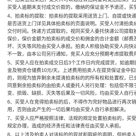
买受人逾期未支付成交价款的，缴纳的保证金不予退还，买
4、拍卖标的提取：拍卖标的提取采用送货上门、自提或快
是否送货上门详见具体拍卖标的页面说明。买受人付清拍卖
交付时间。快递方式提取的，视同买受人委托快递公司提取
保价，保价金额为拍卖标的成交价和佣金的合计金额（邮费
坏、灭失等风险由买受人承担。拍卖人积极协助买受人向快
不一致，由本公司另行通知，竞买人应充分预期考虑提取费
5、买受人应在拍卖成交日后3个工作日内完成提货，如逾期
金及物资仓储费10元/天。上述费用拍卖人在提货保证金中
的，则视为放弃剩余未提清拍卖标的的所有权和处置权，已
同意剩余拍卖标的由拍卖人或委托人另行处理：包括但不限
变、损毁、缺损、灭失等后果及一切风险，均由买受人自行
6、买受人在竞得拍卖标的后，不得作为完好物品进行再次
用，否则由此产生的一切后果均由买受人自行承担解决。
7、买受人应严格按照法律、法规的规定处置拍卖标的，买
规定办理，造成的经济责任和法律责任由买受人承担。
8、以上涉及拍卖人对该标的的现状和瑕疵的声明，但拍卖