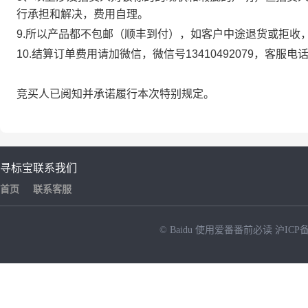
行承担和解决，费用自理。
9.所以产品都不包邮（顺丰到付），如客户中途退货或拒收
10.结算订单费用请加微信，微信号13410492079，客服电话13
竞买人已阅知并承诺履行本次特别规定。
寻标宝
联系我们
首页
联系客服
© Baidu
使用爱番番前必读
沪ICP备
NEW
HOT