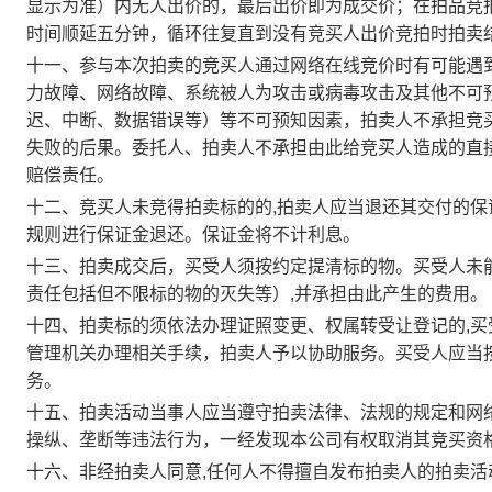
显示为准）内无人出价的，最后出价即为成交价；在拍品竞
时间顺延五分钟，循环往复直到没有竞买人出价竞拍时拍卖
十一、参与本次拍卖的竞买人通过网络在线竞价时有可能遇
力故障、网络故障、系统被人为攻击或病毒攻击及其他不可
迟、中断、数据错误等）等不可预知因素，拍卖人不承担竞
失败的后果。委托人、拍卖人不承担由此给竞买人造成的直
赔偿责任。
十二、竞买人未竞得拍卖标的的,拍卖人应当退还其交付的
规则进行保证金退还。保证金将不计利息。
十三、拍卖成交后，买受人须按约定提清标的物。买受人未
责任包括但不限标的物的灭失等）,并承担由此产生的费用。
十四、拍卖标的须依法办理证照变更、权属转受让登记的,买
管理机关办理相关手续，拍卖人予以协助服务。买受人应当
务。
十五、拍卖活动当事人应当遵守拍卖法律、法规的规定和网络
操纵、垄断等违法行为，一经发现本公司有权取消其竞买资
十六、非经拍卖人同意,任何人不得擅自发布拍卖人的拍卖活