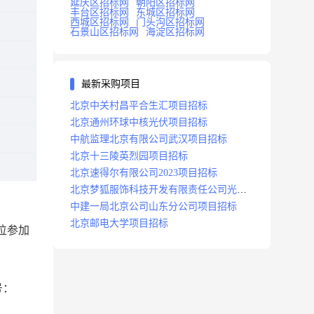
延庆区招标网
朝阳区招标网
丰台区招标网
东城区招标网
西城区招标网
门头沟区招标网
石景山区招标网
海淀区招标网
最新采购项目
北京中关村昌平合生汇项目招标
北京通州环球中核光伏项目招标
中航监理北京有限公司武汉项目招标
北京十三陵英烈园项目招标
北京速得尔有限公司2023项目招标
北京梦狐服饰科技开发有限责任公司光绿
能项目招标公告
中建一局北京公司山东分公司项目招标
北京邮电大学项目招标
位参加
号：