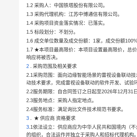
1.2
采购人：中国铁塔股份有限公司。
1.3
采购代理机构：江苏中博通信有限公司。
1.4
采购项目资金落实情况：已落实。
1.5
标段划分：不划分。
1.6
成交
单位数量
及
成交
份额：
1家，
成交
份额
100
1.7
★
本项目最高限价：本项目设置最高限价，总价
响应
将被否决。
2
.
采购范围及相关要求
2
.1
采购
范围
：
面向边缘智能场景的雷视设备联动技
动技术要求，完成雷视设备联动的软件开发、试验
2
.2
服务期限：自合同签订之
日起
至
2026年12月3
2
.3
服务地点：
采购人指定地点
。
2
.4
服务标准：
满足
询比文件
技术规范书要求。
3
.
★
供应商
资格要求
3
.1
依法设立：供应商应为中华人民共和国境内（不
的组织，合法运作并独立于采购人和招标代理机构