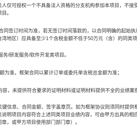
法人仅可授权一个不具备法人资格的分支机构参加本项目，不接
项目。
（以合同签订时间为准，若无签订时间落款的，以合同明确的起始执
湾地区）应具备至少1个含税金额不低于50万元（含）的同类
术服务/研发服务/软件开发类项目。
金额为准，框架合同以累计订单或委托单含税总金额为准；
项内容，未提供符合要求的证明材料或证明材料提供不全的业绩案
关键信息、合同金额、签字盖章页。如为框架协议则须同时提供
法说明项目内容符合上述同类项目业绩内容，可由甲方出具的相
同章，或甲方项目使用部门部门章）。
：