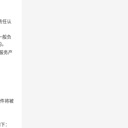
责任认
一般负
的。
服务产
件将被
如下：