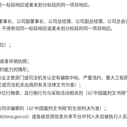
同一标段响应或者未划分标段的同一项目响应。
司董事长、公司副董事长、公司总经理、公司副总经理、公司总会计
，不得参加同一标段响应或者未划分标段的同一项目响应。
位）；
扣或者吊销执照；
履约能力的情形；
相关行业主管部门或司法机关认定有骗取中标、严重违约、重大工程
定或司法机关出具的有关法律文书为准）；
处单位行贿罪，且行贿行为与采购活动相关的（以“中国裁判文书网
处合同诈骗罪的（以“中国裁判文书网”的生效判决为准）；
itchina.gov.cn）或各级信用信息共享平台中列入失信被执行人