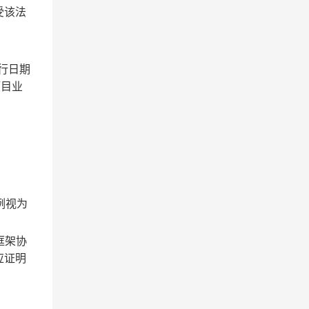
受该法
行日期
项目业
例视为
框架协
应证明