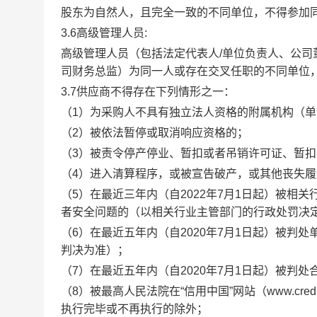
股东为自然人，且完全一致的不同单位，不得参加
3.6
高级管理人员
:
高级管理人员（包括法定代表人
/单位负责人、公
司财务总监）为同一人或存在交叉任职的不同单位
3.
7
供应商
不得存在下列情形之一：
（
1）为采购人不具有独立法人资格的附属机构（单
（
2）被依法暂停或取消响应资格的；
（
3）被责令停产停业、暂扣或者吊销许可证、暂
（
4）进入清算程序，或被宣告破产，或其他丧失
（
5）在最近三年内（自2022年7月1日起）被
者安全问题的（以相关行业主管部门的行政处罚决
（
6）在最近五年内（自2020年7月1日起）被判
判决为准）；
（
7）在最近五年内（自2020年7月1日起）被判
（
8）被最高人民法院在“信用中国”网站（www.cred
执行完毕或不再执行的除外；