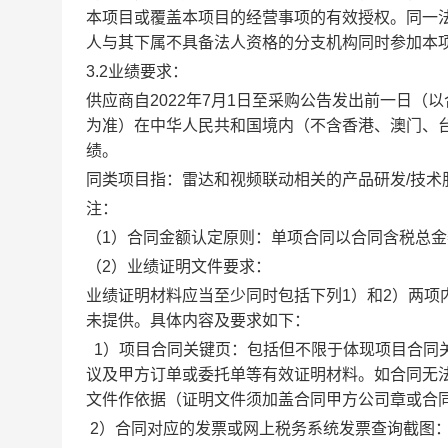
本项目或覆盖本项目的经营事项的有效授权。同一
人与其下属不具备法人资格的分支机构同时参加本
3.2
业绩要求：
供应商自
2022年7月1日至采购公告发出前一日
为准）在中华人民共和国境内（不含香港、澳门、台
绩。
同类项目指：雷达和视频联动相关的产品研发
/技
注：
（
1）合同金额认定原则：单项合同以合同含税总
（
2）业绩证明文件要求：
业绩证明材料应当至少同时包括下列
1）和2）两
未提供。具体内容及要求如下：
1）项目合同关键页：包括但不限于体现项目合同
议及甲方订单或委托单等有效证明材料。如合同无
文件作依据（证明文件须加盖合同甲方公司章或合
2）合同对应的发票或网上税务系统发票查询截图