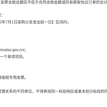
效发票含税总额应不低于合同含税金额或所有框架协议订单的合
求：
22年7月1日采购公告发出前一日】区间内；
atax.gov.cn/。
为一个单项项目。
增值税专用发票。
管理关系的不同单位，不得参加同一标段响应或者未划分标段的