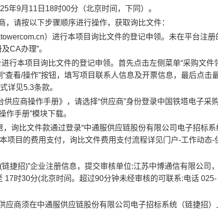
2
5
年
9
月
11
日
18
时
00
分（北京时间，下同）
。
商
，请按以下步骤顺序进行操作，获取
询比文件
：
chinatowercom.cn）进行本项目
询比文件
的登记申领。未在平台注册
册及
CA办理
”。
台进行本项目
询比文件
的登记申领。首先点击左侧菜
单
“采购文件
“查看/操作”按钮，填写项目联系人信息及开票信息，最后点击
式详见
5.3
条款。
台供应商操作手册》，请选择
“供应商”身份登录中国铁塔电子采
菜单“操作手册”模块
下载。
不退，询比文件款通过登录“中通服供应链股份有限公司电子招标系
scm.cn/）完成本项目的费用支付，询比文件费用支付流程详见门户-工作动态
(链捷招)”企业注册信息，提交审核单位:江苏中博通信有限公司
分至 17时30分(北京时间。超过90分钟未经审核的可联系:电话 025-
供应商
须在
中通服供应链股份有限公司电子招标系统（链捷招）