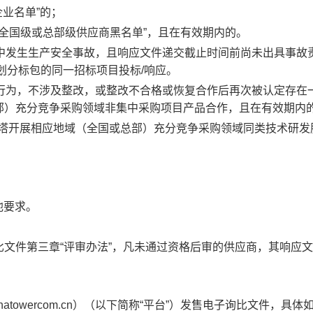
业名单”的；
塔全国级或总部级供应商黑名单”，且在有效期内的。
程中发生生产安全事故，且响应文件递交截止时间前尚未出具事故
划分标包的同一招标项目投标/响应。
面行为，不涉及整改，或整改不合格或恢复合作后再次被认定存在
部）充分竞争采购领域非集中采购项目产品合作，且在有效期内
铁塔开展相应地域（全国或总部）充分竞争采购领域同类技术研发
他要求。
比文件
第三章
“评审办法”，凡未通过资格后审的
供应商
，其
响应
文
id.chinatowercom.cn）（以下简称“平台”）发售电子
询比文件
，具体