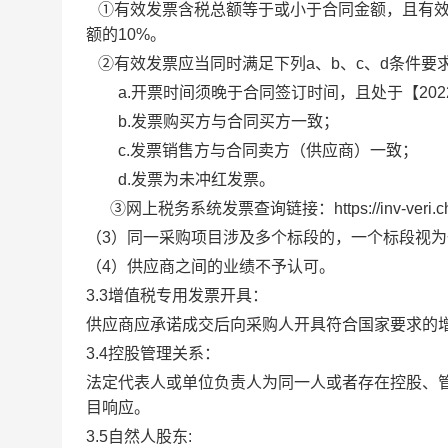
①有效发票含税总额等于或小于合同金额，且有
额的10%。
②有效发票应当同时满足下列a、b、c、d条件要
a.开票时间须晚于合同签订时间，且处于【20
b.发票购买方与合同买方一致；
c.发票销售方与合同卖方（供应商）一致；
d.发票为未冲红发票。
③网上税务系统发票查询链接：https://inv-veri.chin
（
3）同一采购项目涉及多个标段的，一个标段视
（
4）供应商之间的业绩不予认可。
3
.3
增值税专用发票开具：
供应商应承诺成交后向采购人开具符合国家要求的
3.4
控股管理关系
：
法定代表人或单位负责人为同一人或者存在控股、
目响应。
3.5
自然人股东
: