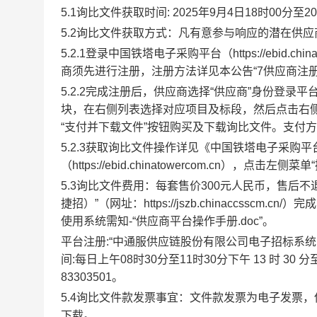
5
.1
询比文件
获取时间
:
202
5
年
9
月
4
日
18
时
0
0分至20
5
.2
询比文件
获取方式：
凡有意参与
响应
的潜在
供应
5
.2.1
登录中国铁塔电子采购平台
（
https://ebid.
商
须先进行注册，注册方法详见本公告
“
7
供应商
注
5
.2.2
完成注册后，
供应商
选择
“供应商”身份登录平
块，在右侧列表选择对应项目及标段，然后点击右侧
“支付并下载文件”按钮购买及下载
询比文件
。支付方
5
.2.3
获取
询比文件
操作详见《中国铁塔电子采购平
（https://ebid.chinatowercom.cn），点击左侧
5.3询比文件费用：每套售价300元人民币，售后
捷招）”（网址：
https://jszb.chinaccs
使用系统需知-“供应商平台操作手册.doc”。
平台注册
:“中通服供应链股份有限公司电子招标系统
间:每日上午08时30分至11时30分下午 13 时 30 
83303501。
5
.4
询比文件
款发票事宜：
文件款发票为电子发票，
下载。