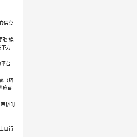
的
供应
领取”模
最下方
购平台
统（链
-供应商
，审核时
上自行