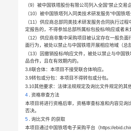
（
9）被中国铁塔股份有限公司列入全国“禁止交易企
（
10）被中国铁塔列入同类技术研发服务“中国铁
（
11）供应商总部同类技术研发服务合同执行过
定报告的，不得参加总部所属标包投标/响应或者未
（
12）供应商非集中采购项目被认定存在一般负
面行为，被处以禁止与中国铁塔开展相应地域（总
（
13）因撤销投标/响应文件，被处以禁止与中国
品合作，且在有效期内的。
3.
8
联合体：本项目不接受联合体响应。
3.9转包或分包：本项目不得转包或分包。
3.10
其他要求
：法律法规规定及询比文件规定的其
4
.
资格审查方法
本项目将进行资格后审，资格审查标准和内容见
询
否决。
5
.
询比文件
的获取
本项目通过中国铁塔电子采购平台（
https://eb