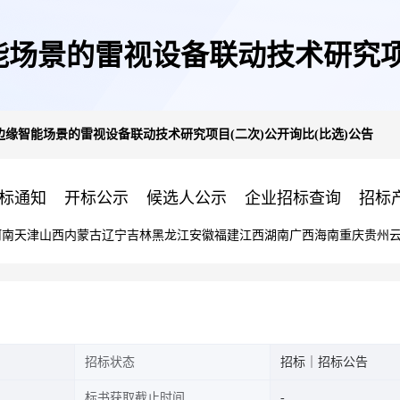
能场景的雷视设备联动技术研究项
向边缘智能场景的雷视设备联动技术研究项目(二次)公开询比(比选)公告
标通知
开标公示
候选人公示
企业招标查询
招标
河南
天津
山西
内蒙古
辽宁
吉林
黑龙江
安徽
福建
江西
湖南
广西
海南
重庆
贵州
招标状态
招标｜招标公告
标书获取截止时间