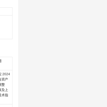
细
:2024
有资产
据整
改及上
技术指