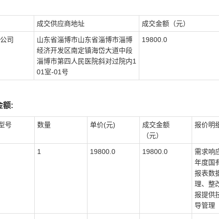
成交供应商地址
成交金额（元）
公司
山东省淄博市山东省淄博市淄博
19800.0
经济开发区南定镇海岱大道中段
淄博市第四人民医院斜对过院内1
01室-01号
额:
型号
数量
单价(元)
成交金额
报价明
（元）
1
19800.0
19800.0
需求响应
年度国
报表数
理、整
报提供
导管理