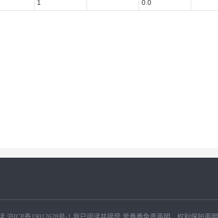
1
0.0
读
沪ICP备19012628号-1
我已阅读并接受
爱番番免责声明
、
权利保护声明