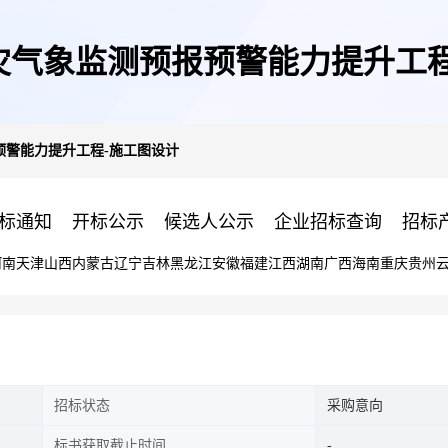
灾气象监测预报预警能力提升工程
预警能力提升工程-施工图设计
标通知
开标公示
候选人公示
企业招标查询
招标
河南
天津
山西
内蒙古
辽宁
吉林
黑龙江
安徽
福建
江西
湖南
广西
海南
重庆
贵州
招标状态
采购意向
标书获取截止时间