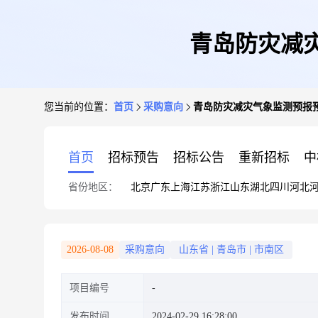
青岛防灾减
您当前的位置：
首页
采购意向
青岛防灾减灾气象监测预报
首页
招标预告
招标公告
重新招标
中
省份地区：
北京
广东
上海
江苏
浙江
山东
湖北
四川
河北
2026-08-08
采购意向
山东省
|
青岛市
|
市南区
项目编号
发布时间
2024-02-29 16:28:00