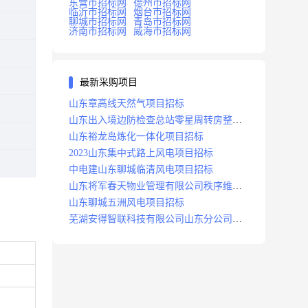
东营市招标网
德州市招标网
临沂市招标网
烟台市招标网
聊城市招标网
青岛市招标网
济南市招标网
威海市招标网
最新采购项目
山东章高线天然气项目招标
山东出入境边防检查总站零星周转房整修
项目招标中标
山东裕龙岛炼化一体化项目招标
2023山东集中式路上风电项目招标
中电建山东聊城临清风电项目招标
山东将军春天物业管理有限公司秩序维护
服务项目招标公告
山东聊城五洲风电项目招标
芜湖安得智联科技有限公司山东分公司济
南地区快递项目招标公告