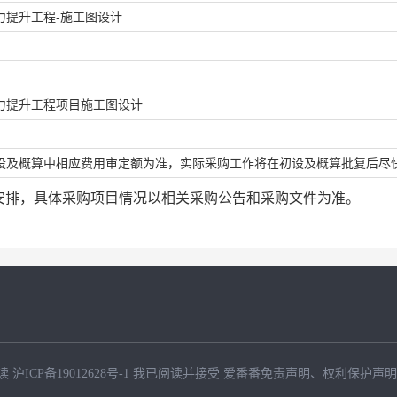
力提升工程-施工图设计
力提升工程项目施工图设计
设及概算中相应费用审定额为准，实际采购工作将在初设及概算批复后尽
安排，具体采购项目情况以相关采购公告和采购文件为准。
读
沪ICP备19012628号-1
我已阅读并接受
爱番番免责声明
、
权利保护声明