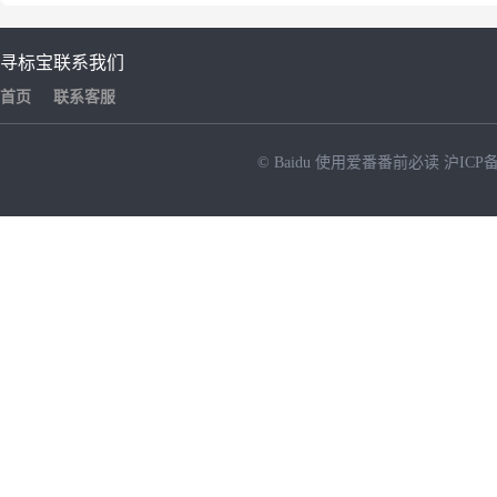
寻标宝
联系我们
首页
联系客服
© Baidu
使用爱番番前必读
沪ICP备
NEW
HOT
暂时没有搜索结果…