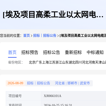
[埃及项目高柔工业以太网电缆
您当前的位置：
首页
招标｜招标公告
[埃及项目高柔工业以太网电缆
及热缩管紧急采购计划]采购公
首页
招标预告
招标公告
重新招标
中标通知
省份地区：
北京
广东
上海
江苏
浙江
山东
湖北
四川
河北
河南
天津
山
告
2026-08-09
招标｜招标公告
河北省
|
邯郸市
|
武安市
项目编号
XJ0066101A
发布时间
2024-10-25 15:16:31