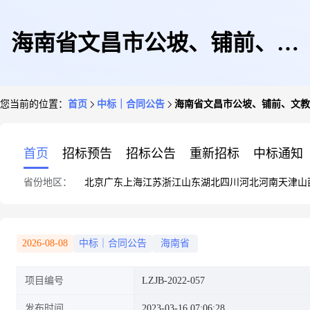
海南省文昌市公坡、铺前、文
您当前的位置：
首页
中标｜合同公告
海南省文昌市公坡、铺前、文教
教、锦山、蓬莱、东路镇污水处
首页
招标预告
招标公告
重新招标
中标通知
省份地区：
北京
广东
上海
江苏
浙江
山东
湖北
四川
河北
河南
天津
山
理设施及配套管网工程委托运营
2026-08-08
中标｜合同公告
海南省
项目编号
LZJB-2022-057
合同
发布时间
2023-03-16 07:06:28