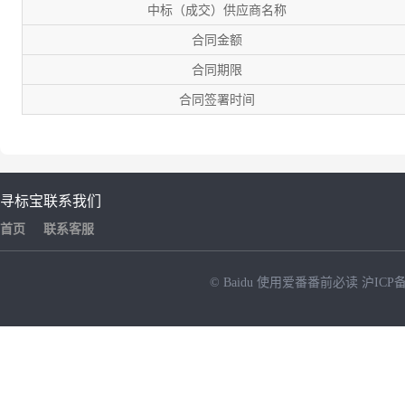
中标（成交）供应商名称
合同金额
合同期限
合同签署时间
寻标宝
联系我们
首页
联系客服
© Baidu
使用爱番番前必读
沪ICP备
NEW
HOT