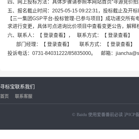
四、网上投标方法：具体步骤请参照本网站首页“寻源竞价拍
五、报名截止时间：2025-05-15 09:22:31，投标截止及开标
【三一集团GSP平台-投标管理-已参与项目】成功递交所有
求进行变更，具体可点进询比价项目中查看变更公告，解释
六、联系人：
【 登录查看】
， 联系方式：
【 登录查看】
部门经理：
【 登录查看】
联系方式：
【 登录查看】
投诉电话：0731-84031222/85835000。 邮箱：jiancha@sany
寻标宝
联系我们
首页
联系客服
© Baidu
使用爱番番前必读
沪ICP备
NEW
HOT