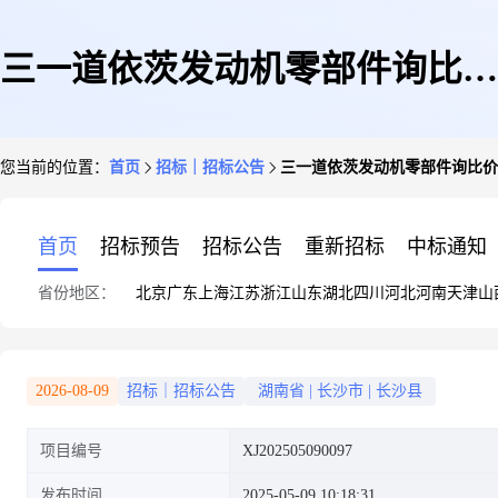
三一道依茨发动机零部件询比价
您当前的位置：
首页
招标｜招标公告
三一道依茨发动机零部件询比价
询比价公告
首页
招标预告
招标公告
重新招标
中标通知
省份地区：
北京
广东
上海
江苏
浙江
山东
湖北
四川
河北
河南
天津
山
2026-08-09
招标｜招标公告
湖南省
|
长沙市
|
长沙县
项目编号
XJ202505090097
发布时间
2025-05-09 10:18:31