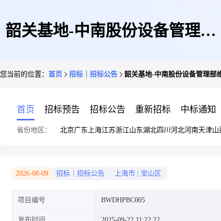
韶关基地-中南股份设备管理部
您当前的位置：
首页
招标｜招标公告
韶关基地-中南股份设备管理部维检中
维检中心备件-车刀杆等备件-5
首页
招标预告
招标公告
重新招标
中标通知
省份地区：
北京
广东
上海
江苏
浙江
山东
湖北
四川
河北
河南
天津
山
项-公开采购-BWDHPBC005(曾
2026-08-09
招标｜招标公告
上海市
|
宝山区
项目编号
BWDHPBC005
工)联系电话:13826374368采购
发布时间
2025-09-22 11:22:22