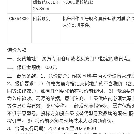
螺纹铣床)/ER
K500C螺纹铣床;
25-8mm
C5354330
回转顶尖
机床附件;型号规格:莫氏4#锥;材质:合金
床分类:通用件;
询价条款
一、交货地址： 买方专用仓库或者买方订单指定的收货点。
二、保证金额度：0.0元
三、商务条款：1、竞价简介：韶关基地-中南股份设备管理部
2、报价要求：1）价格为需方指定交货地点的不含税价（含
同等法律效力，如有任何变化请在报价前说明。 3）溯源要
为入库验收、溯源的依据，原制造商、上级供应商必须填写
等信息真实有效，要写全称。一经发现虚假情况，需方保留追
不低于原型号，投标方如投升级或替代型号及品牌的须在“报
按订单。 6）报价前必须与现场技术人员沟通确认。
3、合同执行周期：20250928至20260930