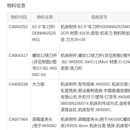
物料信息
物料代码
物料名称
规格型号
C4004252
62.5°车刀杆/
机床附件;62.5°车刀杆/DDNNN2525M1
DDNNN2525
2CR 材质:42CR;类型:机夹刀;物料附
M11
息:刀方25×25
C4004317
螺纹12铣刀杆
机床附件;螺纹12铣刀杆(详见附图)/图
(详见附图)/图
-B2-XK500C-04/Cr12MoV 材质:Cr12
号GY-B2-XK5
类型:铣刀杆;
00C-04
C4408338
大力钳
机床附件;型号规格:XK500C 机床分类
轧辊铣床;原设备制造商:中国南通宝顺
有限公司;外形尺寸/图号/订货号:XK500
080300100074;机床的传动方式:齿轮
滚珠丝杠;机床型号:XK500C;
C4007964
高精度夹头
机床附件;高精度夹头(用于XK500C螺
(用于XK500C
床)/ER25-8mm 机床分类:铣床;机床型