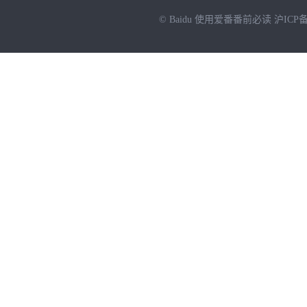
© Baidu
使用爱番番前必读
沪ICP备
NEW
HOT
暂时没有搜索结果…