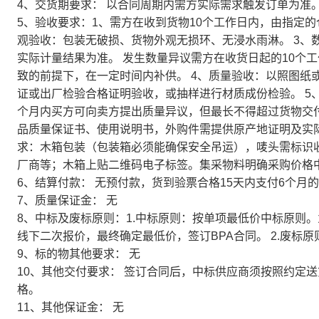
4、交货期要求： 以合同周期内需方实际需求触发订单为准
5、验收要求：1、需方在收到货物10个工作日内，由指定
观验收：包装无破损、货物外观无损环、无浸水雨淋。 3、
实际计量结果为准。 发生数量异议需方在收货日起的10个
致的前提下，在一定时间内补供。 4、质量验收：以照图纸
证或出厂检验合格证明验收，或抽样进行材质成份检验。 5
个月内买方可向卖方提出质量异议，但最长不得超过货物交付起
品质量保证书、使用说明书，外购件需提供原产地证明及实际
求：木箱包装（包装箱必须能确保安全吊运），唛头需标识
厂商等；木箱上贴二维码电子标签。集采物料明确采购价格
6、结算付款： 无预付款，货到验票合格15天内支付6个
7、质量保证金： 无
8、中标及废标原则：1.中标原则：按单项最低价中标原则
线下二次报价，最终确定最低价，签订BPA合同。 2.废标
9、标的物其他要求： 无
10、其他交付要求： 签订合同后，中标供应商须按照约定
格。
11、其他保证金： 无