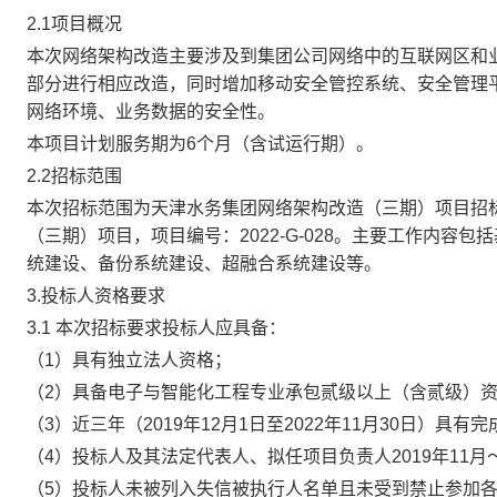
2.1
项目概况
本次网络架构改造主要涉及到集团公司网络中的互联网区和
部分进行相应改造，同时增加移动安全管控系统、安全管理
网络环境、业务数据的安全性。
本项目计划服务期为
6
个月（含试运行期）。
2.2
招标范围
本次招标范围为
天津水务集团网络架构改造（三期）项目
招
（三期）项目，
项目编号：
2022-G-028
。
主要工作内容包括
统建设、
备份系统
建设、超融合系统建设等。
3.
投标人资格要求
3.1
本次招标要求投标人应具备：
（
1
）具有独立法人资格
；
（
2
）具备电子与智能化工程专业承包贰级以上（含贰级）
（
3
）近
三
年（
201
9
年
1
2
月
1
日至
202
2
年
11
月
3
0
日）具有完
（
4
）投标人及其法定代表人、拟任项目负责人
201
9
年
11
月
（
5
）投标人未被列入失信被执行人名单且未受到禁止参加