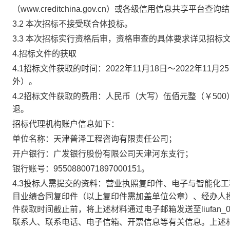
（
www.creditchina.gov.cn
）或各级信用信息共享平台查询结
3.2
本次招标不接受联合体投标。
3.3
本次招标实行资格后审，资格审查的具体要求详见招标
4.
招标文件的获取
4.1
招标文件获取的时间：
202
2
年
11
月
18
日～
202
2
年
11
月
25
外）。
4.2
招标文件获取的费用：人民币（大写）伍佰元整（￥
5
00
退。
招标代理机构账户信息如下：
单位名称：天津普泽工程咨询有限责任公司；
开户银行：
广发银行股份有限公司天津河东支行
；
银行账号：
9550880071897000151
。
4.3
投标人需提交的资料：
营业执照复印件、
电子与智能化工
目业绩合同复印件（以上复印件需加盖单位公章）、经办人
件获取时间截止前，将上述材料通过电子邮箱发送至
liufan
联系人、联系电话、电子信箱、开票信息等有关信息。上述