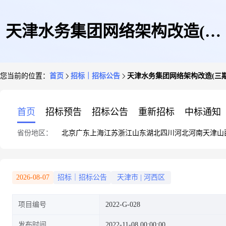
天津水务集团网络架构改造(三
您当前的位置：
首页
招标｜招标公告
天津水务集团网络架构改造(三
期)项目招标公告
首页
招标预告
招标公告
重新招标
中标通知
省份地区：
北京
广东
上海
江苏
浙江
山东
湖北
四川
河北
河南
天津
山
2026-08-07
招标｜招标公告
天津市
|
河西区
项目编号
2022-G-028
发布时间
2022-11-08 00:00:00