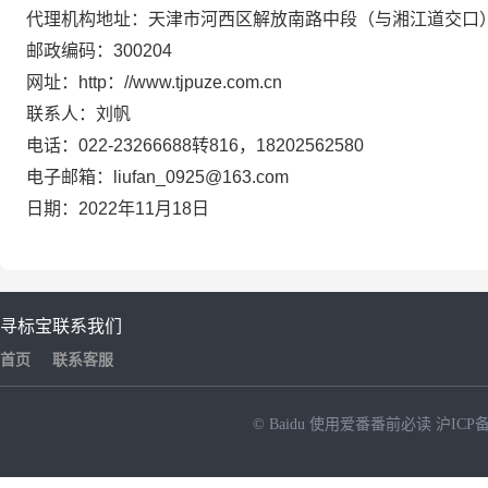
代理机构地址：天津市河西区解放南路中段（与湘江道交口
邮政编码：
300204
网址：
http
：
//www.tjpuze.com.cn
联系人：刘帆
电话：
022-23266688
转
816
，
18202562580
电子邮箱：
liufan_0925@163.com
日期：
202
2
年
11
月
18
日
寻标宝
联系我们
首页
联系客服
© Baidu
使用爱番番前必读
沪ICP备
NEW
HOT