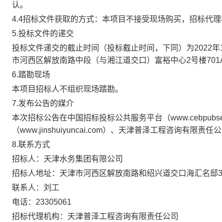
认。
4.4
招标文件获取的方式：
本项目不接受现场购买，
招标代理
5.
投标文件的递交
投标文件递交的截止时间（投标截止时间，下同）为
202
2
年
市河西区解放南路中段（与湘江道交口）富裕中心
2
号楼
701
6.
踏勘现场
本项目招标人不组织现场踏勘。
7.
发布公告的媒介
本次招标公告在中国招标投标公共服务平台（
www.cebpubse
（
www.jinshuiyuncai.com
）
、天津普泽工程咨询有限责任公
8.
联系方式
招标人：天津水务集团有限公司
招标人地址：天津市河西区解放南路和绍兴道交口海汇名邸
联系人：
刘工
电话：
2
3305061
招标代理机构：天津普泽工程咨询有限责任公司