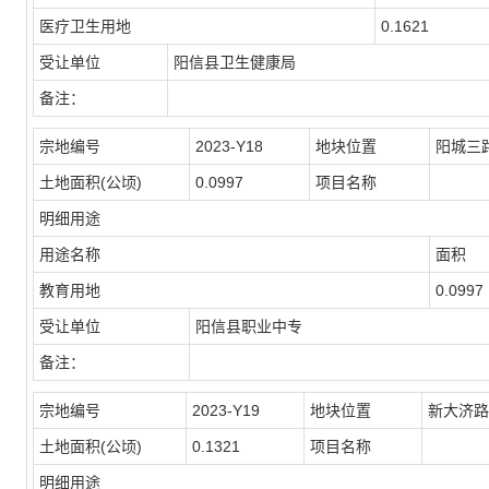
医疗卫生用地
0.1621
受让单位
阳信县卫生健康局
备注：
宗地编号
2023-Y18
地块位置
阳城三
土地面积(公顷)
0.0997
项目名称
明细用途
用途名称
面积
教育用地
0.0997
受让单位
阳信县职业中专
备注：
宗地编号
2023-Y19
地块位置
新大济路
土地面积(公顷)
0.1321
项目名称
明细用途