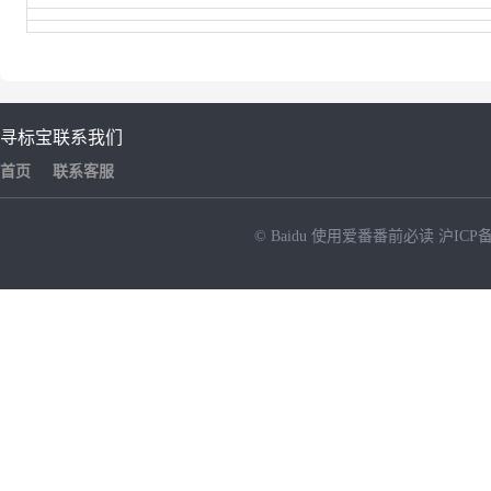
寻标宝
联系我们
首页
联系客服
© Baidu
使用爱番番前必读
沪ICP备
NEW
HOT