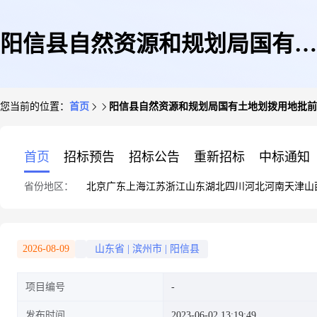
阳信县自然资源和规划局国有土
您当前的位置：
首页
阳信县自然资源和规划局国有土地划拨用地批前
地划拨用地批前公示
首页
招标预告
招标公告
重新招标
中标通知
省份地区：
北京
广东
上海
江苏
浙江
山东
湖北
四川
河北
河南
天津
山
2026-08-09
山东省
|
滨州市
|
阳信县
项目编号
发布时间
2023-06-02 13:19:49