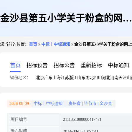
金沙县第五小学关于粉盒的网上
您当前的位置：
首页
中标｜中标通知
金沙县第五小学关于粉盒的网上
超市采购项目成交公告
首页
招标预告
招标公告
重新招标
中标通知
省份地区：
北京
广东
上海
江苏
浙江
山东
湖北
四川
河北
河南
天津
山
2026-08-09
中标｜中标通知
贵州省
|
毕节市
|
金沙县
项目编号
2111351000000417471
发布时间
2024-09-05 13:57:41