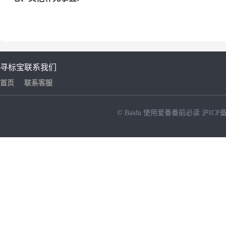
寻标宝
联系我们
首页
联系客服
© Baidu
使用爱番番前必读
沪ICP备
NEW
HOT