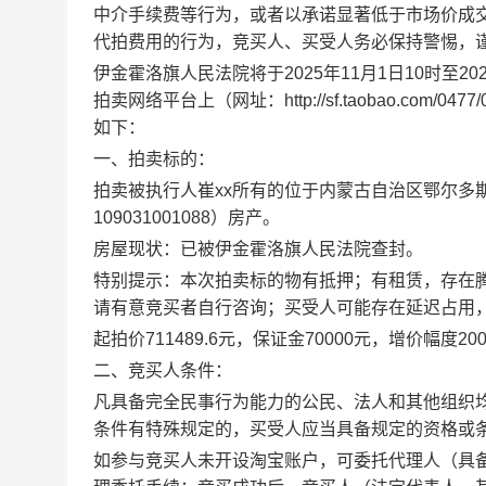
中介手续费等行为，或者以承诺显著低于市场价成
代拍费用的行为，竞买人、买受人务必保持警惕，
伊金霍洛旗人民法院将于
202
5
年
11
月
1
日
10时至20
拍卖网络平台上（网址：
http://sf.taoba
如下：
一、拍卖标的：
拍卖被执行人
崔
xx
所有的位于内蒙古自治区鄂尔多
109031001088
）房产。
房屋现状：已被伊金霍洛旗人民法院查封。
特别提示：本次拍卖标的物
有抵押；有租赁，存在
请有意竞买者自行咨询；
买受人可能存在延迟占用
起拍价
7
11489.6
元，保证金
7
0000元，增价幅度
2
0
二、竞买人条件：
凡具备完全民事行为能力的公民、法人和其他组织
条件有特殊规定的，买受人应当具备规定的资格或
如参与竞买人未开设淘宝账户，可委托代理人（具