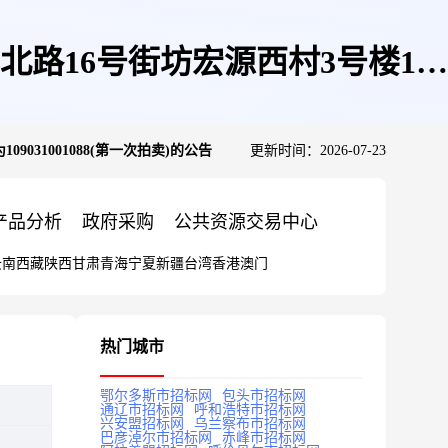
路16号街坊宏源西村3号楼1至
31001088(第一次拍卖)的公告
更新时间：2026-07-23
拍卖)的公告
产品分析
政府采购
公共资源交易中心
云南
西藏
陕西
甘肃
青海
宁夏
新疆
台湾
香港
澳门
热门城市
鄂尔多斯市招标网
包头市招标网
通辽市招标网
呼和浩特市招标网
兴安盟招标网
乌兰察布市招标网
巴彦淖尔市招标网
赤峰市招标网