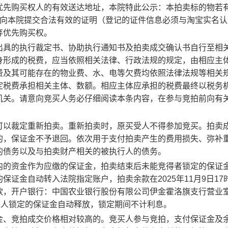
优先购买权人的有效送达地址，本院特此公示：本拍卖标的物若
向本院提交合法有效的证明（登记的证件信息必须与淘宝实名认
弃优先购买权。
出具的执行裁定书、协助执行通知书及拍卖成交确认书自行至相
身形成的税费，应当依照相关法律、行政法规的规定，由相应主
费及其可能存在的物业费、水、电等欠费均
依照法律法规等相关
定税费承担相关主体、数额。相应主体应承担的税费最终以税务
机关。
请意向竞买人务必仔细阅读本条内容，在参与竞拍前向有
可以裁定重新拍卖。重新拍卖时，原买受人不得参加竞买。
拍卖
的，保证金不予退回。
依次用于支付拍卖产生的费用损失、弥补
的债务以及与拍卖财产相关的被执行人的债务。
内的资金作为应缴的保证金，拍卖结束后未能竞得者锁定的保证
的保证金自动转入法院指定账户，拍卖余款在
202
5
年
11
月
9
日
17
款，开户银行：中国农业银行股份有限公司伊金霍洛旗支行营业
买人锁定的保证金自动释放，锁定期间不计利息。
金、竞拍成交价格相对较高的。竞买人参与竞拍，支付保证金及