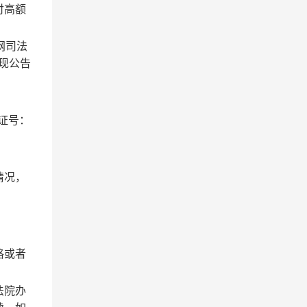
付高额
网司法
，现公告
证号
：
情况，
格或者
法院办