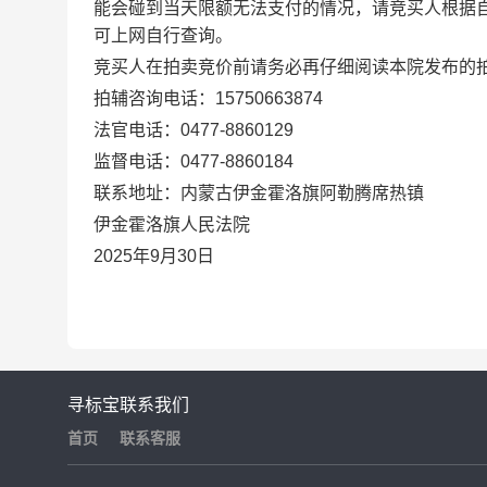
能会碰到当天限额无法支付的情况，请竞买人根据
可上网自行查询。
竞买人在拍卖竞价前请务必再仔细阅读本院发布的
拍辅咨询电话：
15750663874
法
官
电
话：
0477-8860129
监
督
电
话：
0477-8860184
联系地址：内蒙古伊金霍洛旗阿勒腾席热镇
伊金霍洛旗人民法院
202
5
年
9
月
30
日
寻标宝
联系我们
首页
联系客服