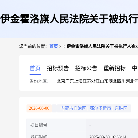
伊金霍洛旗人民法院关于被执行人
您当前的位置：
首页
伊金霍洛旗人民法院关于被执行人崔xx所
2层2、权
首页
招标预告
招标公告
重新招标
中
省份地区：
北京
广东
上海
江苏
浙江
山东
湖北
四川
河北
2026-08-06
内蒙古自治区
|
鄂尔多斯市
|
东胜区
项目编号
发布时间
2025-09-30 16:33:14