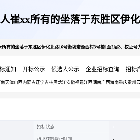
崔xx所有的坐落于东胜区伊化北
有的坐落于东胜区伊化北路16号街坊宏源西村3号楼1至2层2、权证号为1090
证号为109031001088(第一次
标通知
开标公示
候选人公示
企业招标查询
招标
河南
天津
山西
内蒙古
辽宁
吉林
黑龙江
安徽
福建
江西
湖南
广西
海南
重庆
贵州
招标状态
标书获取截止时间