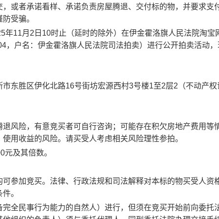
交，或者承诺看样、承诺负责房屋腾退、交付标的物，并要求支
谨防受骗。
2
5
年
11
月
2
日
10时
止（延时的除外）在伊金霍洛旗人民法院淘宝
o.com/0477/04，户名：伊金霍洛旗人民法院司法拍卖）进行公开拍卖活动
斯市
东胜区伊化北路
16号街坊宏源西村3号楼1至2层2
（
不动产权
腾退风险，有意竞买者可自行咨询；可能存在积欠房地产费用等
，使用收益的风险。请买受人考虑相关风险理性参拍。
00元及其倍数。
均可参加竞买。
法律、行政法规和司法解释对本标的物买受人资
条件。
备完全民事行为能力的自然人）进行，但须在竞买开始前向委托