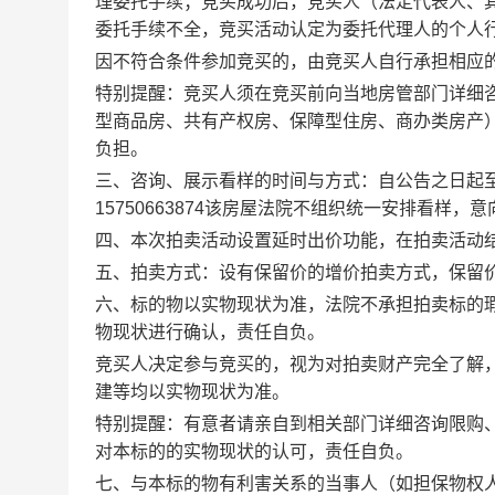
理委托手续；竞买成功后，竞买人（法定代表人、
委托手续不全，竞买活动认定为委托代理人的个人
因不符合条件参加竞买的，由竞买人自行承担相应
特别提醒：竞买人须在竞买前向当地房管部门详细
型商品房、共有产权房、保障型住房、商办类房产
负担。
三、咨询、展示看样的时间与方式：自公告之日起
15750663874该房屋法院不组织统一安排看样，
四、本次拍卖活动设置延时出价功能，在拍卖活动
五、拍卖方式：
设有保留价的增价拍卖方式，保留
六、标的物以实物现状为准，法院不承担拍卖标的
物现状进行确认，责任自负。
竞买人决定参与竞买的，视为对拍卖财产完全了解
建等均以实物现状为准。
特别提醒：有意者请亲自到相关部门详细咨询限购
对本标的的实物现状的认可，责任自负。
七、
与本标的物有利害关系的当事人（如担保物权