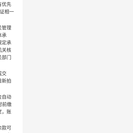
有优先
证相一
关管理
体承
规定承
机关核
关部门
成交
重新拍
金自动
时
前缴
室，账
余款可