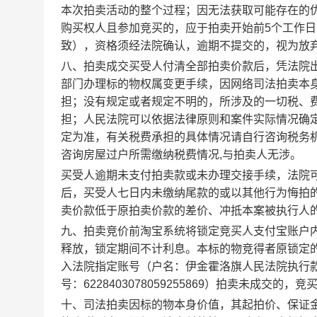
本次拍卖活动的整个过程；因无法获取可能存在的
购买权人且参加竞买的，应于拍卖
开始前
5个工作日
致），资格须经法院确认，逾期不提交的，视为放
八、拍卖成交买受人付清全部拍卖价款后，凭法院
部门办理标的物权属变更手续
，因网络司法拍卖本
担；没有规定或者规定不明的，所涉及的一切税、
担
；
人民法院可以依据法律原则和案件实际情况确
定为准，有关税费承担的具体情况请自行咨询税务
咨询房屋过户所需缴纳税费情况
,
与拍卖人无涉。
买受人逾期未支付拍卖款或未办理交接手续，法院
后，买受人七日内未缴纳尾款的或以其他行为悔拍
卖价款低于原拍卖价款的差价、冲抵本案被执行人
九、拍卖竞价前淘宝系统将锁定竞买人支付宝账户
释放，锁定期间不计利息。本标的物竞得者原锁定
入法院指定账号（
户名：伊金霍洛旗人民法院执行
号：
6228403078059255869
）
拍卖未成交的，竞
十、司法拍卖因标的物本身价值，其起拍价、保证