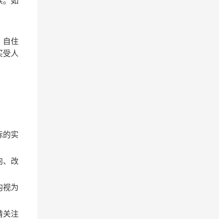
续。如
、自住
买受人
标的实
向、改
均视为
请关注