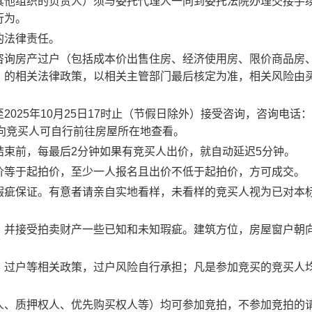
其他组织的负责人）须与委托代理人一同到委托法院办理交接手
行为。
的法律责任。
咨询房产过户（包括成本价出售住房、经济使用房、限价商品房
）的相关法律政策，以相关主管部门最后核定为准，相关风险由
至
202
5
年
10
月
25
日
17时
止（节假日除外）接受咨询，咨询电话：
意向竞买人可自行前往
房屋
所在地查看。
结束前，每最后
2分钟如果有竞买人出价，就自动延迟5分钟。
价等于起拍价，至少一人报名且出价不低于起拍价，方可成交。
瑕疵保证。有意者请亲自实地看样，未看样的竞买人视为已对本
，并接受拍卖财产一些已知和未知瑕疵。建筑方位，房屋窗户朝
、过户等相关政策，过户风险自行承担；凡是参加竞买的竞买人
人、质押权人、优先购买权人等）均可参加竞拍，不参加竞拍的