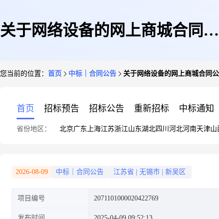
关于网络设备的网上商城合同公
您当前的位置：
首页
中标｜合同公告
关于网络设备的网上商城合同公
告
首页
招标预告
招标公告
重新招标
中标通知
省份地区：
北京
广东
上海
江苏
浙江
山东
湖北
四川
河北
河南
天津
山
2026-08-09
中标｜合同公告
江苏省
|
无锡市
|
新吴区
项目编号
2071101000020422769
发布时间
2025-04-09 09:52:13