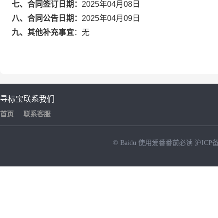
七、合同签订日期：
2025年04月08日
八、合同公告日期：
2025年04月09日
九、其他补充事宜
：
无
寻标宝
联系我们
首页
联系客服
© Baidu
使用爱番番前必读
沪ICP备
NEW
HOT