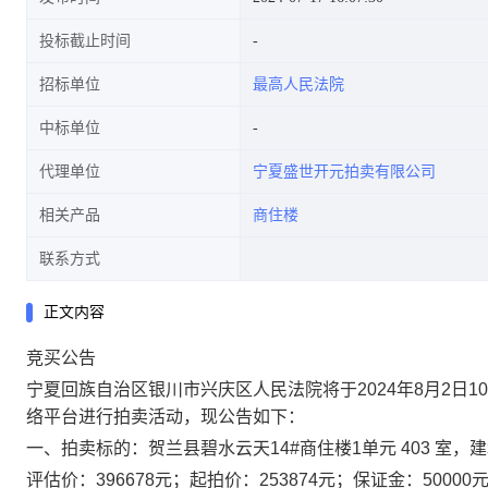
投标截止时间
招标单位
最高人民法院
中标单位
代理单位
宁夏盛世开元拍卖有限公司
相关产品
商住楼
联系方式
正文内容
竞买公告
宁夏回族自治区银川市兴庆区人民法院将于
2024
年
8
月
2
日
10
络平台进行拍卖活动，现公告如下：
一、
拍卖标的：
贺兰县碧水云天
14#
商住楼
1
单元
403
室，建
评估价：
396678
元；起拍价：
253874
元；保证金：5
0000