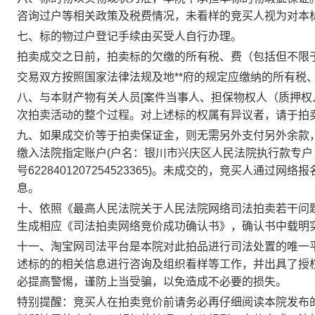
咨询过户等相关政策及税费情况，未看样的竞买人视为对本
七、标的物过户登记手续由买受人自行办理。
拍卖成交之日前，拍卖标的欠缴的所有税、费（包括但不限
交易双方按照国家法律法规及地**府的规定应缴纳的所有税
八、与本财产物有关人员
[
案件当事人、担保物权人（质押权
次拍卖活动的整个过程。对上述标的权属有异议者，请于拍
九、如果成交价等于拍卖保证金，则无需另外支付另外余款
缴入法院指定账户
(
户名：银川市兴庆区人民法院执行款专户
号
6228401207254523365
)
。
未成交的，竞买人通过网络报
息。
十、依照《最高人民法院关于人民法院网络司法拍卖若干问
生成相应《司法拍卖网络竞价成功确认书》，确认书中载明
十一、淘宝网司法平台是本院对此拍品进行司法处置的唯一
述标的的相关信息进行咨询及组织看样等工作，并出具了授
必提高警惕，谨防上当受骗，以免造成不必要的损失。
特别提醒：竞买人在拍卖竞价前请务必再仔细阅读本院发布