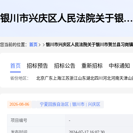
银川市兴庆区人民法院关于银川
您当前的位置：
首页
银川市兴庆区人民法院关于银川市贺兰县习岗镇碧水云
市贺兰县习岗镇碧水云天14-1-
首页
招标预告
招标公告
重新招标
中标通知
省份地区：
北京
广东
上海
江苏
浙江
山东
湖北
四川
河北
河南
天津
山
403(第二次拍卖)的公告(二次)
2026-08-06
宁夏回族自治区
|
银川市
|
兴庆区
项目编号
发布时间
2024-07-17 16:07:30