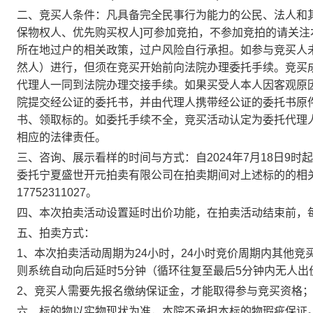
二、竞买人条件：凡具备完全民事行为能力的公民、法人和
保物权人、优先购买权人
]
可参加竞拍，不参加竞拍的请关注
所在地过户的相关政策，过户风险自行承担。如参与竞买人
然人）进行，但须在竞买开始前向法院办理委托手续。竞买
代理人一同到法院办理交接手续。如果买受人本人因客观原
院提交经公证的委托书，并由代理人携带经公证的委托书原
书、领取标的。如委托手续不全，竞买活动认定为委托代理
相应的法律责任。
三、咨询、展示看样的时间与方式：自
2024
年
7
月1
8
日
9
时起
委托宁夏盛世开元拍卖有限公司在拍卖期间对上述标的的相
17752311027
。
四、本次拍卖活动设置延时出价功能，在拍卖活动结束前，
五、拍卖方式：
1
、本次拍卖活动周期为
24
小时，
24
小时竞价周期内其他竞
则系统自动向后延时
5
分钟（循环往复至最后
5
分钟内无人出
2
、竞买人需要先报名缴纳保证金，才能取得参与竞买资格
六、标的物以实物现状为准，本院不承担本标的物瑕疵保证