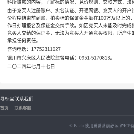
料所披露的内容，了解标的情况、竞价规则、交款方式、法
由于竞买人注册账户、实名认证、开通网银、竞买人的开户
价程序结束前到账，拍卖标的保证金金额在
100
万及以上的
作日办理报名及保证金交纳手续。如因竞买人未能及时完成
竞买人交纳的保证金，无法为竞买人开通竞买权限，所产生
承担任何责任。
咨询电话：
17752311027
银川市兴庆区人民法院监督电话：
0951-5170813
。
二〇二四年七月十七日
寻标宝
联系我们
首页
联系客服
© Baidu
使用爱番番前必读
沪ICP备