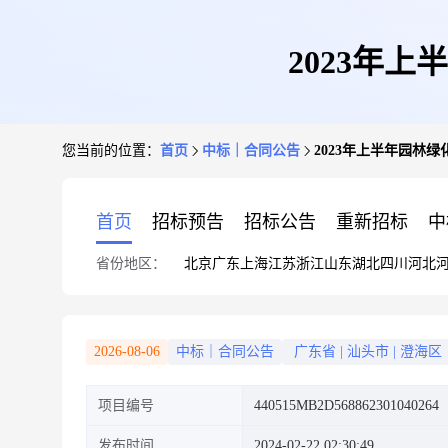
2023年
您当前的位置：
首页
中标｜合同公告
2023年上半年园林
首页
招标预告
招标公告
重新招标
中
省份地区：
北京
广东
上海
江苏
浙江
山东
湖北
四川
河北
2026-08-06
中标｜合同公告
广东省
|
汕头市
|
澄海区
项目编号
440515MB2D568862301040264
发布时间
2024-02-22 02:30:49