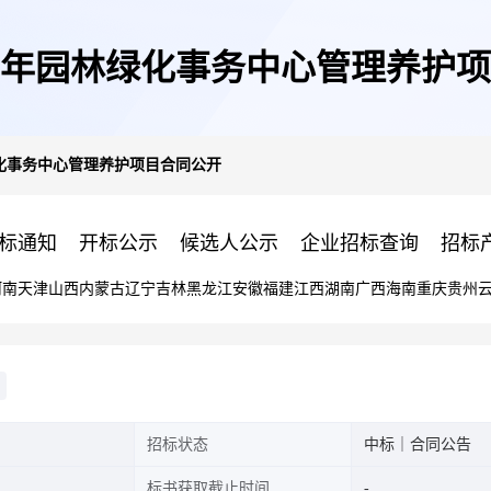
上半年园林绿化事务中心管理养护
绿化事务中心管理养护项目合同公开
标通知
开标公示
候选人公示
企业招标查询
招标
河南
天津
山西
内蒙古
辽宁
吉林
黑龙江
安徽
福建
江西
湖南
广西
海南
重庆
贵州
招标状态
中标｜合同公告
标书获取截止时间