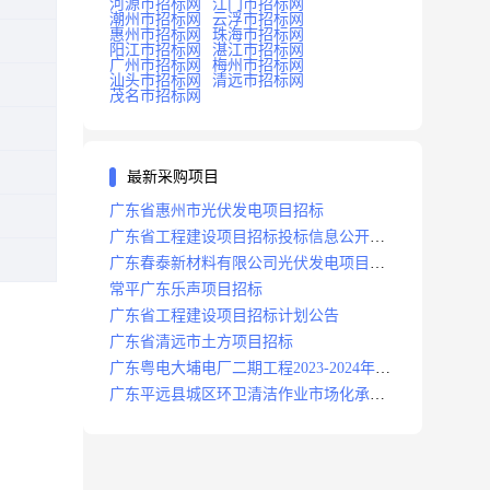
河源市招标网
江门市招标网
潮州市招标网
云浮市招标网
惠州市招标网
珠海市招标网
阳江市招标网
湛江市招标网
广州市招标网
梅州市招标网
汕头市招标网
清远市招标网
茂名市招标网
最新采购项目
广东省惠州市光伏发电项目招标
广东省工程建设项目招标投标信息公开目
录
广东春泰新材料有限公司光伏发电项目招
标
常平广东乐声项目招标
广东省工程建设项目招标计划公告
广东省清远市土方项目招标
广东粤电大埔电厂二期工程2023-2024年度
安保服务项目招标公告
广东平远县城区环卫清洁作业市场化承包
项目招标中标候选人公示